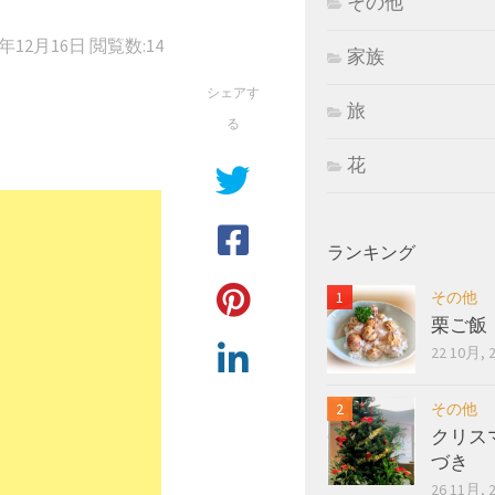
その他
6年12月16日
閲覧数:14
家族
シェアす
旅
る
花
ランキング
その他
栗ご飯
22 10月, 
その他
クリス
づき
26 11月, 