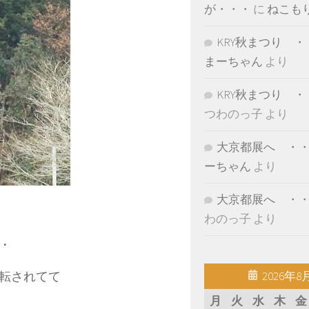
が・・・
に
ねこも
KRY秋まつり ・
まーちゃん
より
KRY秋まつり ・
つわのっ子
より
大京都展へ ・
ーちゃん
より
大京都展へ ・
わのっ子
より
・
2026年8
運転されてて
月
火
水
木
金