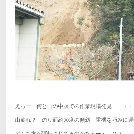
えっー 何と山の中腹での作業現場発見 ・・
山崩れ？ のり面約90度の傾斜 重機を巧みに
どんな方が運転されてるのかなぁーと ？？