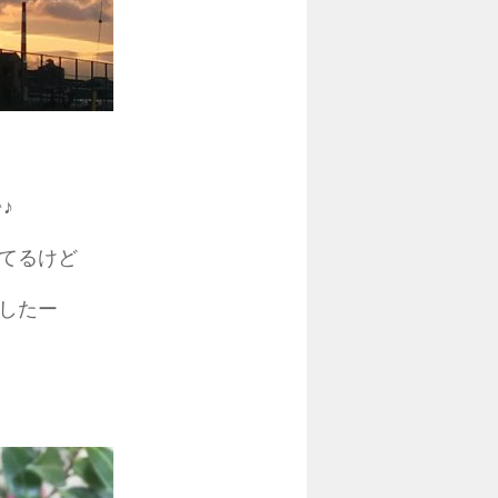
♪
てるけど
したー