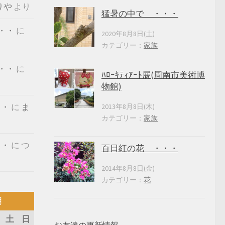
りや
より
猛暑の中で ・・・
・・
に
2020年8月8日(土)
カテゴリー：
家族
・・
に
ﾊﾛｰｷﾃｨｱｰﾄ展(周南市美術博
物館)
・・
に
ま
2013年8月8日(木)
カテゴリー：
家族
・・
に
つ
百日紅の花 ・・・
2014年8月8日(金)
カテゴリー：
花
月
土
日
お友達の更新情報