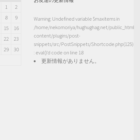
1
2
8
9
Warning
: Undefined variable $maxitems in
/home/nekomoriya/hughughag.net/public_html/
15
16
content/plugins/post-
22
23
snippets/src/PostSnippets/Shortcode.php(125)
29
30
: eval()'d code
on line
18
更新情報がありません。