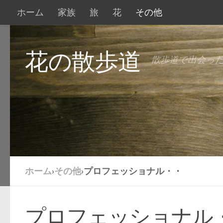
ホーム
家族
旅
花
その他
花の散歩道
散歩道で出会っ
ホーム
›
その他
›
プロフェッショナル・・
プロフェッショナル