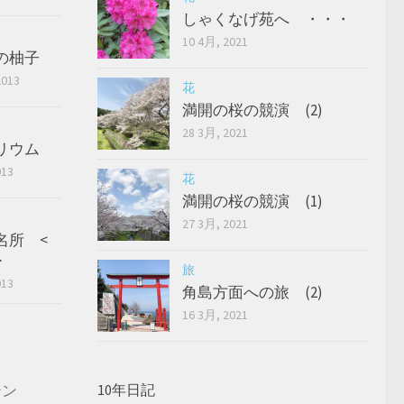
しゃくなげ苑へ ・・・
10 4月, 2021
の柚子
2013
花
満開の桜の競演 (2)
28 3月, 2021
リウム
013
花
満開の桜の競演 (1)
27 3月, 2021
名所 <
>
旅
013
角島方面への旅 (2)
16 3月, 2021
ーン
10年日記