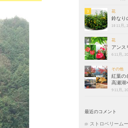
花
鈴なり
18 11月, 
花
アンス
6 11月, 2
その他
紅葉の
高瀬湖
9 11月, 2
最近のコメント
ストロベリーム