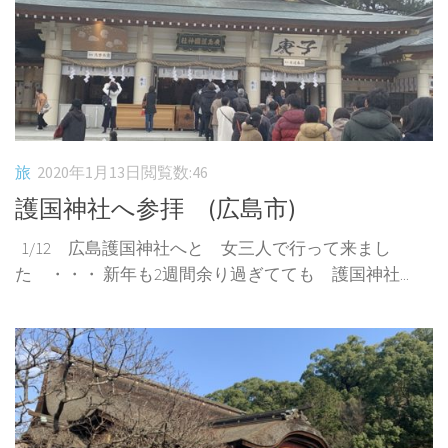
旅
2020年1月13日
閲覧数:46
護国神社へ参拝 (広島市)
1/12 広島護国神社へと 女三人で行って来まし
た ・・・ 新年も2週間余り過ぎてても 護国神社...