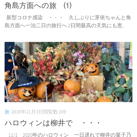
角島方面への旅 ⑴
新型コロナ感染 ・・・ 久しぶりに芽依ちゃんと角
島方面へ一泊二日の旅行へ 2日間最高の天気にも恵...
旅
2020年11月3日
閲覧数:109
ハロウィンは柳井で ・・・
11/1 2020年のハロウィン 一日遅れで柳井の菓子乃