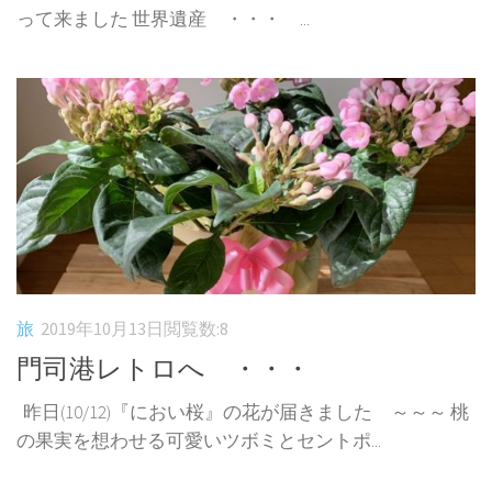
って来ました 世界遺産 ・・・ ...
旅
2019年10月13日
閲覧数:8
門司港レトロへ ・・・
昨日(10/12)『におい桜』の花が届きました ～～～ 桃
の果実を想わせる可愛いツボミとセントポ...