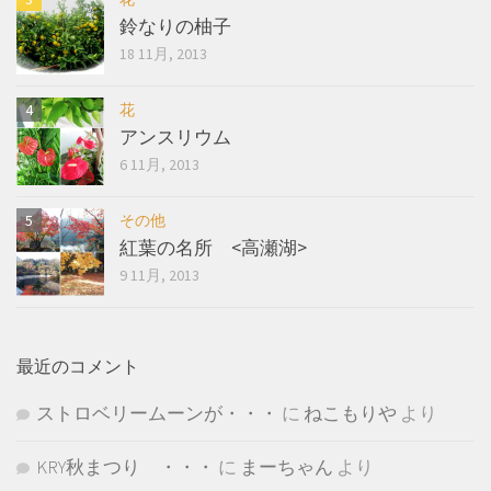
鈴なりの柚子
18 11月, 2013
花
アンスリウム
6 11月, 2013
その他
紅葉の名所 <高瀬湖>
9 11月, 2013
最近のコメント
ストロベリームーンが・・・
に
ねこもりや
より
KRY秋まつり ・・・
に
まーちゃん
より