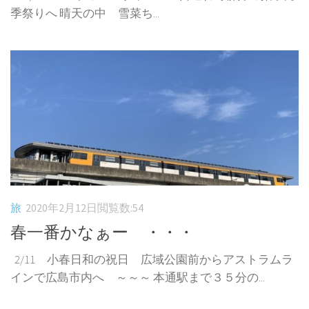
季祭りへ 晴天の中 雪菜ち...
旅
2020年2月12日
閲覧数:54
春一番かなぁー ・・・
2/11 小春日和の祝日 広域公園前からアストラムラ
インで広島市内へ ～～～ 本通駅まで３５分の...