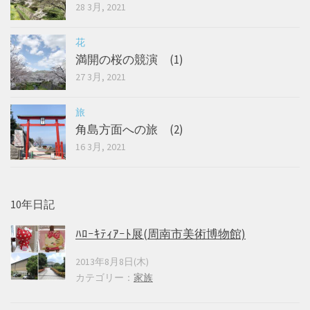
28 3月, 2021
花
満開の桜の競演 (1)
27 3月, 2021
旅
角島方面への旅 (2)
16 3月, 2021
10年日記
ﾊﾛｰｷﾃｨｱｰﾄ展(周南市美術博物館)
2013年8月8日(木)
カテゴリー：
家族