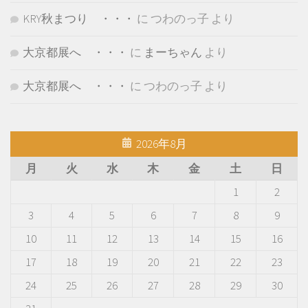
KRY秋まつり ・・・
に
つわのっ子
より
大京都展へ ・・・
に
まーちゃん
より
大京都展へ ・・・
に
つわのっ子
より
2026年8月
月
火
水
木
金
土
日
1
2
3
4
5
6
7
8
9
10
11
12
13
14
15
16
17
18
19
20
21
22
23
24
25
26
27
28
29
30