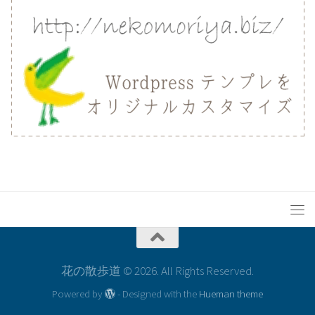
花の散歩道 © 2026. All Rights Reserved.
Powered by
- Designed with the
Hueman theme