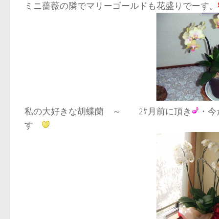
ミニ薔薇の隣でマリーゴールドも花盛りでーす。
私の大好きな胡蝶蘭 ～ 2ｹ月前に頂き
・今
す