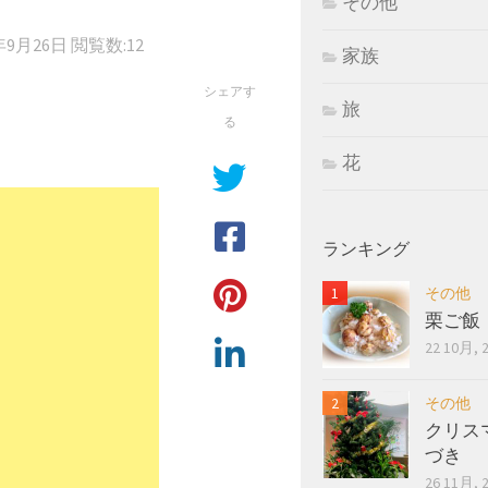
その他
年9月26日
閲覧数:12
家族
シェアす
旅
る
花
ランキング
その他
栗ご飯
22 10月, 
その他
クリス
づき
26 11月, 