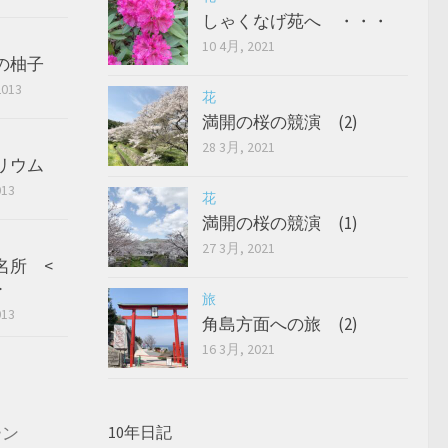
しゃくなげ苑へ ・・・
10 4月, 2021
の柚子
2013
花
満開の桜の競演 (2)
28 3月, 2021
リウム
013
花
満開の桜の競演 (1)
27 3月, 2021
名所 <
>
旅
013
角島方面への旅 (2)
16 3月, 2021
ーン
10年日記