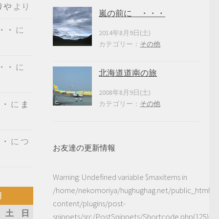
りや
より
嵐の前に ・・・
・・
に
2014年8月9日(土)
カテゴリー：
その他
・・
に
北海道道南の旅
2008年8月9日(土)
・・
に
ま
カテゴリー：
その他
・・
に
つ
お友達の更新情報
Warning
: Undefined variable $maxitems in
/home/nekomoriya/hughughag.net/public_html/
月
content/plugins/post-
土
日
snippets/src/PostSnippets/Shortcode.php(125)