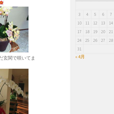
3
4
5
6
7
10
11
12
13
14
17
18
19
20
21
24
25
26
27
28
31
« 4月
だ玄関で咲いてま