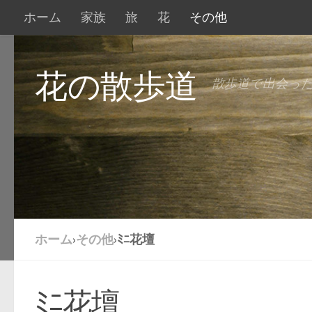
ホーム
家族
旅
花
その他
花の散歩道
散歩道で出会っ
ホーム
›
その他
›
ﾐﾆ花壇
ﾐﾆ花壇