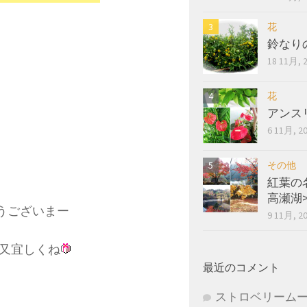
花
鈴なり
18 11月, 
花
アンス
6 11月, 2
その他
紅葉の
高瀬湖
うございまー
9 11月, 2
又宜しくね
最近のコメント
ストロベリーム