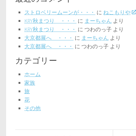
ストロベリームーンが・・・
に
ねこもりや
KRY秋まつり ・・・
に
まーちゃん
より
KRY秋まつり ・・・
に
つわのっ子
より
大京都展へ ・・・
に
まーちゃん
より
大京都展へ ・・・
に
つわのっ子
より
カテゴリー
ホーム
家族
旅
花
その他