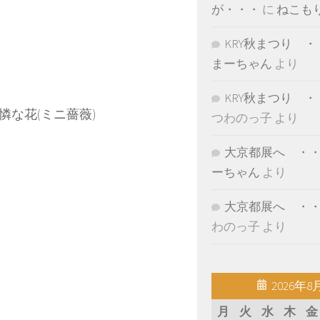
が・・・
に
ねこも
KRY秋まつり ・
まーちゃん
より
KRY秋まつり ・
な花(ミニ薔薇)
つわのっ子
より
大京都展へ ・
ーちゃん
より
大京都展へ ・
わのっ子
より
2026年8
月
火
水
木
金