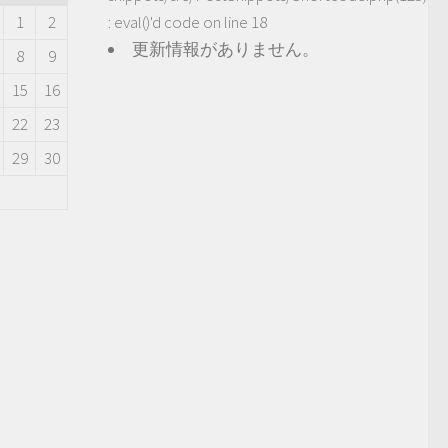
1
2
: eval()'d code
on line
18
更新情報がありません。
8
9
15
16
22
23
29
30