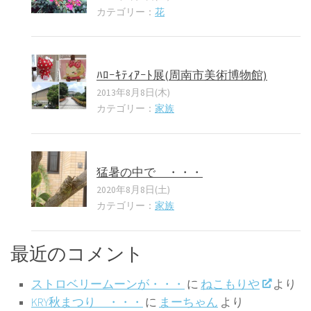
カテゴリー：
花
ﾊﾛｰｷﾃｨｱｰﾄ展(周南市美術博物館)
2013年8月8日(木)
カテゴリー：
家族
猛暑の中で ・・・
2020年8月8日(土)
カテゴリー：
家族
最近のコメント
ストロベリームーンが・・・
に
ねこもりや
より
KRY秋まつり ・・・
に
まーちゃん
より