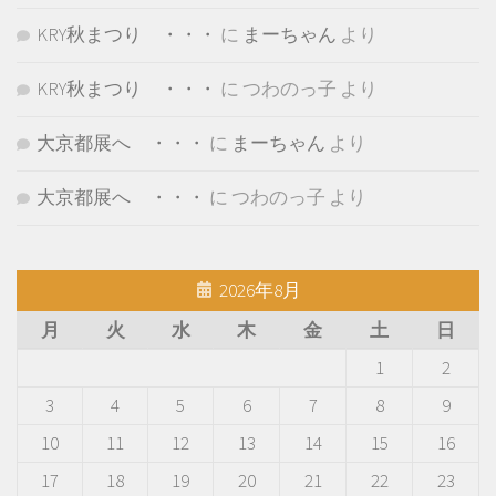
KRY秋まつり ・・・
に
まーちゃん
より
KRY秋まつり ・・・
に
つわのっ子
より
大京都展へ ・・・
に
まーちゃん
より
大京都展へ ・・・
に
つわのっ子
より
2026年8月
月
火
水
木
金
土
日
1
2
3
4
5
6
7
8
9
10
11
12
13
14
15
16
17
18
19
20
21
22
23