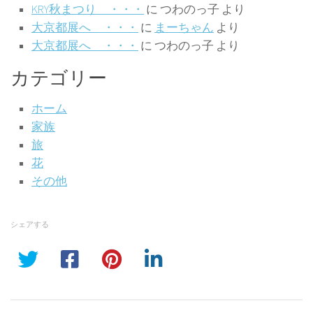
KRY秋まつり ・・・
に
つわのっ子
より
大京都展へ ・・・
に
まーちゃん
より
大京都展へ ・・・
に
つわのっ子
より
カテゴリー
ホーム
家族
旅
花
その他
シェアする