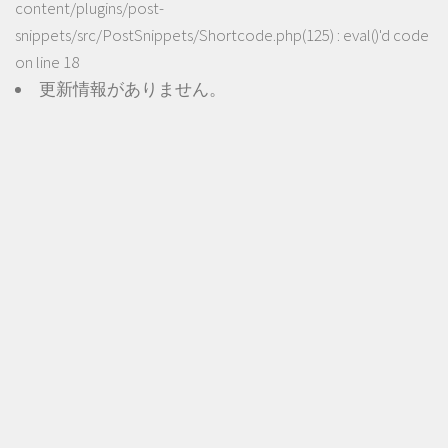
content/plugins/post-
snippets/src/PostSnippets/Shortcode.php(125) : eval()'d code
on line
18
更新情報がありません。