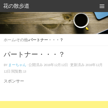
花の散歩道
ホーム
›
その他
›
パートナー・・・？
パートナー・・・？
BY
まーちゃん
· 公開済み
2016年12月12日
· 更新済み
2016年12月
12日
閲覧数:13
スポンサー