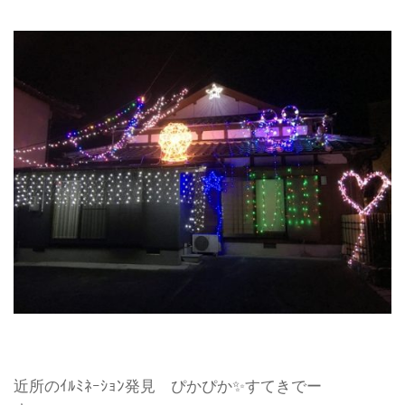
近所のｲﾙﾐﾈｰｼｮﾝ発見 ぴかぴか✨すてきでー