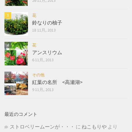
26 11月, 2013
花
鈴なりの柚子
18 11月, 2013
花
アンスリウム
6 11月, 2013
その他
紅葉の名所 <高瀬湖>
9 11月, 2013
最近のコメント
ストロベリームーンが・・・
に
ねこもりや
より