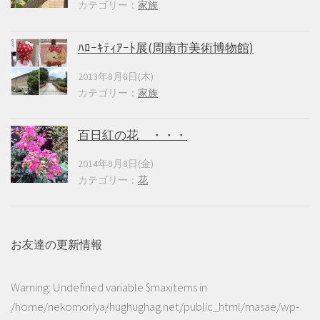
カテゴリー：
家族
ﾊﾛｰｷﾃｨｱｰﾄ展(周南市美術博物館)
2013年8月8日(木)
カテゴリー：
家族
百日紅の花 ・・・
2014年8月8日(金)
カテゴリー：
花
お友達の更新情報
Warning
: Undefined variable $maxitems in
/home/nekomoriya/hughughag.net/public_html/masae/wp-