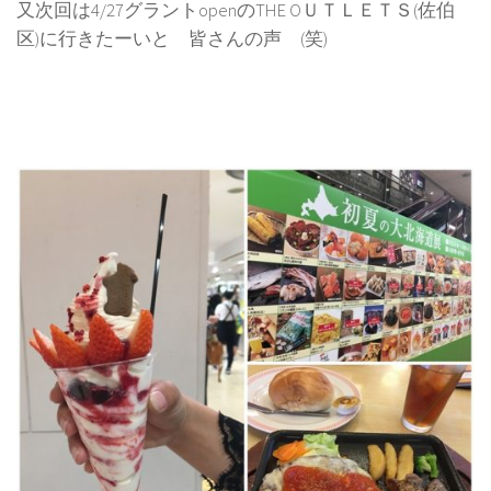
又次回は4/27グラントopenのTHE OＵＴＬＥＴＳ(佐伯
区)に行きたーいと 皆さんの声 (笑)