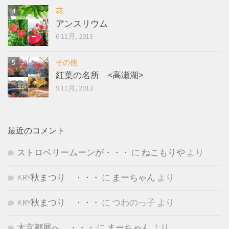
花
アンスリウム
6 11月, 2013
その他
紅葉の名所 <高瀬湖>
9 11月, 2013
最近のコメント
ストロベリームーンが・・・
に
ねこもりや
より
KRY秋まつり ・・・
に
まーちゃん
より
KRY秋まつり ・・・
に
つわのっ子
より
大京都展へ ・・・
に
まーちゃん
より