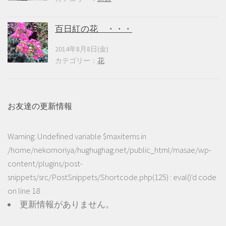
百日紅の花 ・・・
2014年8月8日(金)
カテゴリー：
花
お友達の更新情報
Warning
: Undefined variable $maxitems in
/home/nekomoriya/hughughag.net/public_html/masae/wp-
content/plugins/post-
snippets/src/PostSnippets/Shortcode.php(125) : eval()'d code
on line
18
更新情報がありません。