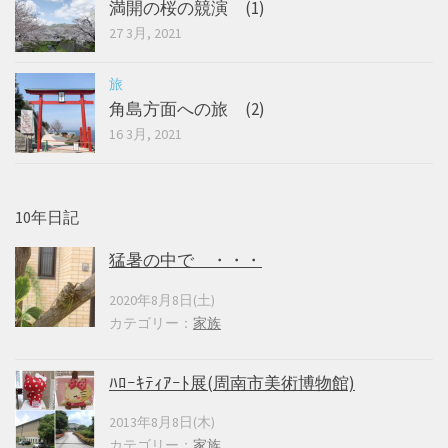
満開の桜の競演 (1)
27 3月, 2021
旅
角島方面への旅 (2)
16 3月, 2021
10年日記
猛暑の中で ・・・
2020年8月8日(土)
カテゴリー：
家族
ﾊﾛｰｷﾃｨｱｰﾄ展(周南市美術博物館)
2013年8月8日(木)
カテゴリー：
家族