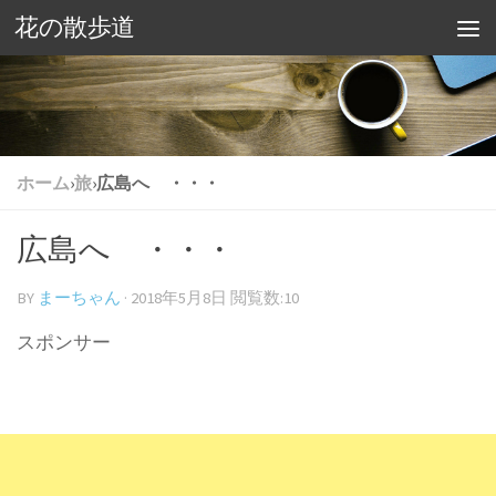
花の散歩道
ホーム
›
旅
›
広島へ ・・・
広島へ ・・・
BY
まーちゃん
·
2018年5月8日
閲覧数:10
スポンサー