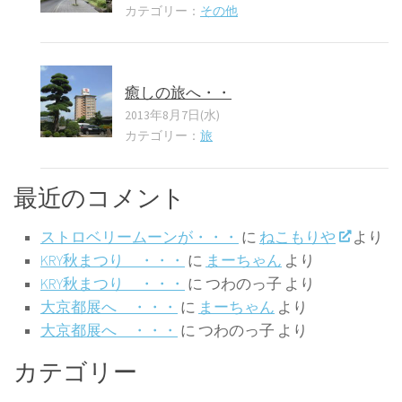
カテゴリー：
その他
癒しの旅へ・・
2013年8月7日(水)
カテゴリー：
旅
最近のコメント
ストロベリームーンが・・・
に
ねこもりや
より
KRY秋まつり ・・・
に
まーちゃん
より
KRY秋まつり ・・・
に
つわのっ子
より
大京都展へ ・・・
に
まーちゃん
より
大京都展へ ・・・
に
つわのっ子
より
カテゴリー