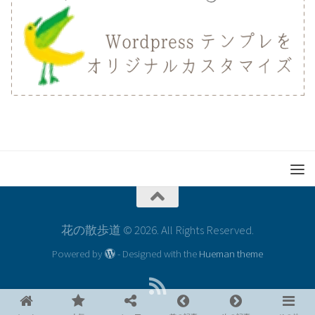
花の散歩道 © 2026. All Rights Reserved.
Powered by
- Designed with the
Hueman theme