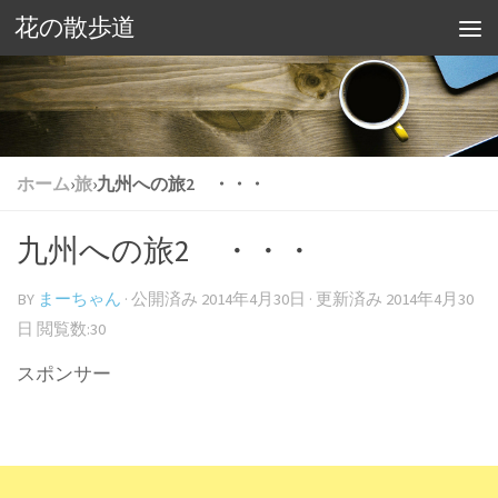
花の散歩道
ホーム
›
旅
›
九州への旅2 ・・・
九州への旅2 ・・・
BY
まーちゃん
· 公開済み
2014年4月30日
· 更新済み
2014年4月30
日
閲覧数:30
スポンサー