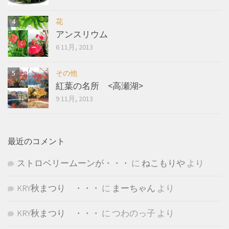
花
アンスリウム
6 11月, 2013
その他
紅葉の名所 <高瀬湖>
9 11月, 2013
最近のコメント
ストロベリームーンが・・・
に
ねこもりや
より
KRY秋まつり ・・・
に
まーちゃん
より
KRY秋まつり ・・・
に
つわのっ子
より