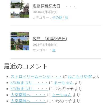
広島原爆記念日 ・・・
2014年8月6日(水)
カテゴリー：
その他
/
花
広島 (原爆記念日)
2013年8月6日(火)
カテゴリー：
旅
最近のコメント
ストロベリームーンが・・・
に
ねこもりや
より
KRY秋まつり ・・・
に
まーちゃん
より
KRY秋まつり ・・・
に
つわのっ子
より
大京都展へ ・・・
に
まーちゃん
より
大京都展へ ・・・
に
つわのっ子
より