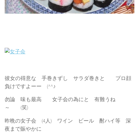
彼女の得意な 手巻きずし サラダ巻きと プロ顔
負けですよーー (^^♪
勿論 味も最高 女子会の為にと 有難うね
～ (笑)
昨晩の女子会 (4人) ワイン ビール 酎ハイ等 深
夜まで賑やかに