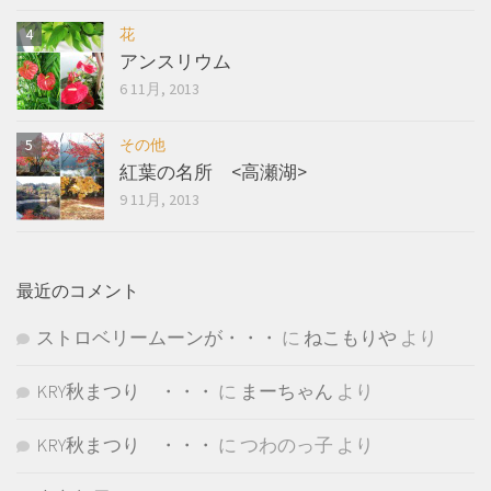
花
アンスリウム
6 11月, 2013
その他
紅葉の名所 <高瀬湖>
9 11月, 2013
最近のコメント
ストロベリームーンが・・・
に
ねこもりや
より
KRY秋まつり ・・・
に
まーちゃん
より
KRY秋まつり ・・・
に
つわのっ子
より