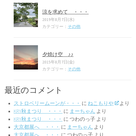
涼を求めて ・・・
2019年8月7日(水)
カテゴリー：
その他
夕焼け空 ♪♪
2015年8月7日(金)
カテゴリー：
その他
最近のコメント
ストロベリームーンが・・・
に
ねこもりや
より
KRY秋まつり ・・・
に
まーちゃん
より
KRY秋まつり ・・・
に
つわのっ子
より
大京都展へ ・・・
に
まーちゃん
より
大京都展へ ・・・
に
つわのっ子
より