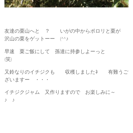
友達の栗山へと ？ いがの中からポロリと栗が
沢山の栗をゲットーー (^^♪
早速 栗ご飯にして 孫達に持参しよーっと
(笑)
又鈴なりのイチジクも 収穫しましたﾈ 有難うご
ざいますー ・・・
イチジクジャム 又作りますので お楽しみに～
♪ ♪