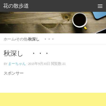
花の散歩道
ホーム
›
その他
›
秋深し ・・・
秋深し ・・・
BY
まーちゃん
·
2015年9月30日
閲覧数:21
スポンサー