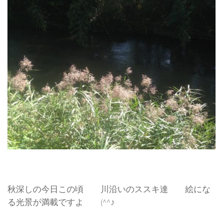
秋深しの今日この頃 川沿いのススキ達 絵にな
る光景が満載ですよ (^^♪