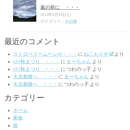
嵐の前に ・・・
2014年8月9日(土)
カテゴリー：
その他
最近のコメント
ストロベリームーンが・・・
に
ねこもりや
より
KRY秋まつり ・・・
に
まーちゃん
より
KRY秋まつり ・・・
に
つわのっ子
より
大京都展へ ・・・
に
まーちゃん
より
大京都展へ ・・・
に
つわのっ子
より
カテゴリー
ホーム
家族
旅