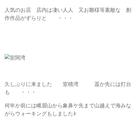
人気のお店 店内は凄い人人 又お雛様等素敵な 創
作作品がずらりと ・・・
久しぶりに来ました 室積湾 遥か先には灯台
も ・・・
何年か前には峨眉山から象鼻ケ先まで山越えで海みな
がらウォーキングもしましたﾈ