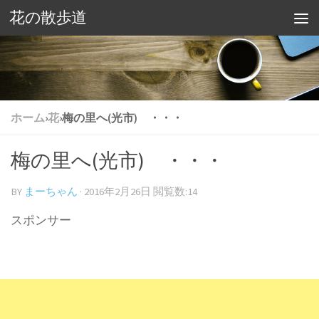
花の散歩道
ホーム
›
花
›
梅の里へ(光市) ・・・
梅の里へ(光市) ・・・
BY
まーちゃん
·
2016年2月26日
閲覧数:14
スポンサー