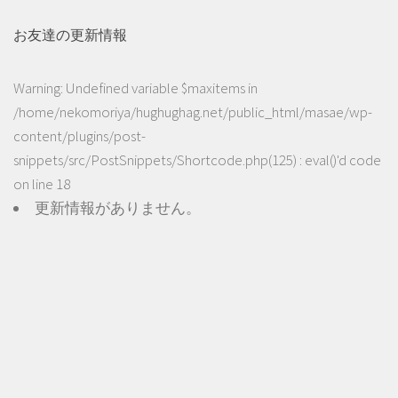
お友達の更新情報
Warning
: Undefined variable $maxitems in
/home/nekomoriya/hughughag.net/public_html/masae/wp-
content/plugins/post-
snippets/src/PostSnippets/Shortcode.php(125) : eval()'d code
on line
18
更新情報がありません。