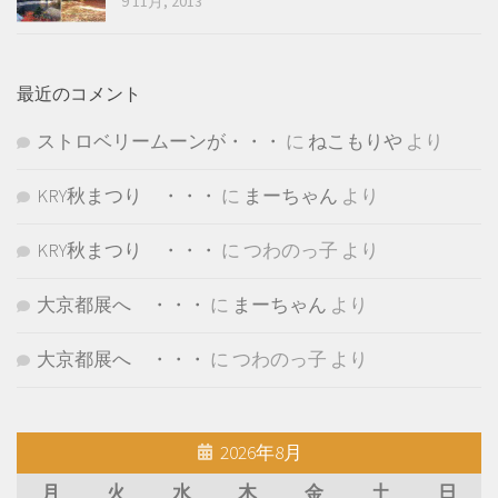
9 11月, 2013
最近のコメント
ストロベリームーンが・・・
に
ねこもりや
より
KRY秋まつり ・・・
に
まーちゃん
より
KRY秋まつり ・・・
に
つわのっ子
より
大京都展へ ・・・
に
まーちゃん
より
大京都展へ ・・・
に
つわのっ子
より
2026年8月
月
火
水
木
金
土
日