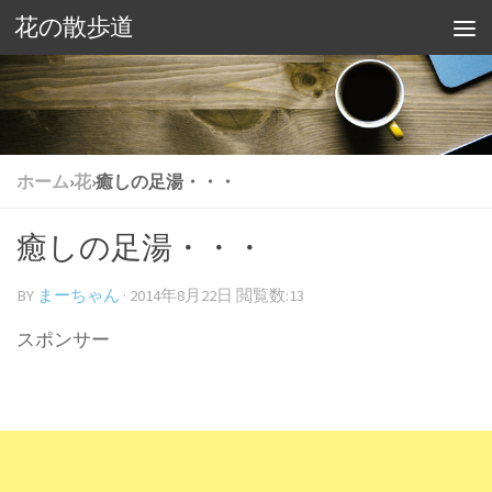
花の散歩道
ホーム
›
花
›
癒しの足湯・・・
癒しの足湯・・・
BY
まーちゃん
·
2014年8月22日
閲覧数:13
スポンサー