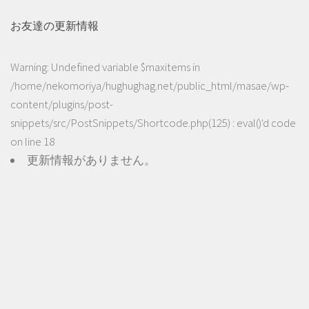
お友達の更新情報
Warning
: Undefined variable $maxitems in
/home/nekomoriya/hughughag.net/public_html/masae/wp-
content/plugins/post-
snippets/src/PostSnippets/Shortcode.php(125) : eval()'d code
on line
18
更新情報がありません。