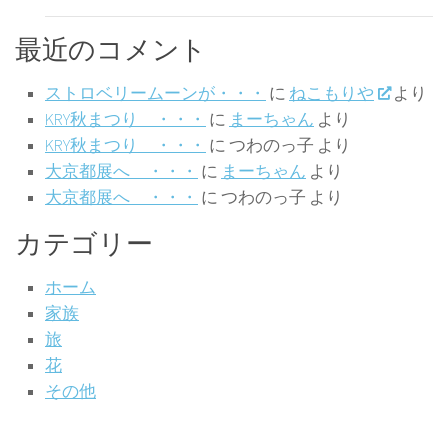
最近のコメント
ストロベリームーンが・・・
に
ねこもりや
より
KRY秋まつり ・・・
に
まーちゃん
より
KRY秋まつり ・・・
に
つわのっ子
より
大京都展へ ・・・
に
まーちゃん
より
大京都展へ ・・・
に
つわのっ子
より
カテゴリー
ホーム
家族
旅
花
その他