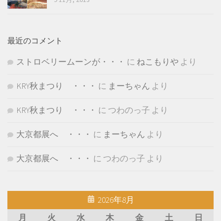
最近のコメント
ストロベリームーンが・・・
に
ねこもりや
より
KRY秋まつり ・・・
に
まーちゃん
より
KRY秋まつり ・・・
に
つわのっ子
より
大京都展へ ・・・
に
まーちゃん
より
大京都展へ ・・・
に
つわのっ子
より
2026年8月
月
火
水
木
金
土
日