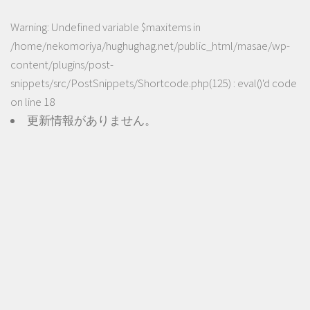
Warning
: Undefined variable $maxitems in
/home/nekomoriya/hughughag.net/public_html/masae/wp-
content/plugins/post-
snippets/src/PostSnippets/Shortcode.php(125) : eval()'d code
on line
18
更新情報がありません。