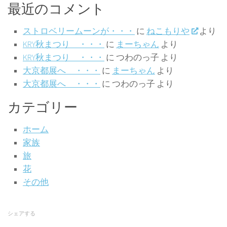
最近のコメント
ストロベリームーンが・・・
に
ねこもりや
より
KRY秋まつり ・・・
に
まーちゃん
より
KRY秋まつり ・・・
に
つわのっ子
より
大京都展へ ・・・
に
まーちゃん
より
大京都展へ ・・・
に
つわのっ子
より
カテゴリー
ホーム
家族
旅
花
その他
シェアする