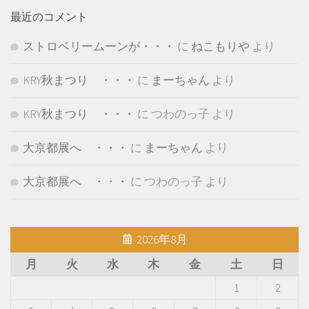
最近のコメント
ストロベリームーンが・・・
に
ねこもりや
より
KRY秋まつり ・・・
に
まーちゃん
より
KRY秋まつり ・・・
に
つわのっ子
より
大京都展へ ・・・
に
まーちゃん
より
大京都展へ ・・・
に
つわのっ子
より
2026年8月
月
火
水
木
金
土
日
1
2