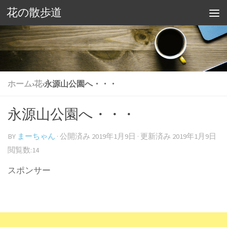
花の散歩道
ホーム
›
花
›
永源山公園へ・・・
永源山公園へ・・・
BY
まーちゃん
· 公開済み
2019年1月9日
· 更新済み
2019年1月9日
閲覧数:14
スポンサー