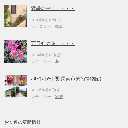
猛暑の中で ・・・
2020年8月8日(土)
カテゴリー：
家族
百日紅の花 ・・・
2014年8月8日(金)
カテゴリー：
花
ﾊﾛｰｷﾃｨｱｰﾄ展(周南市美術博物館)
2013年8月8日(木)
カテゴリー：
家族
お友達の更新情報