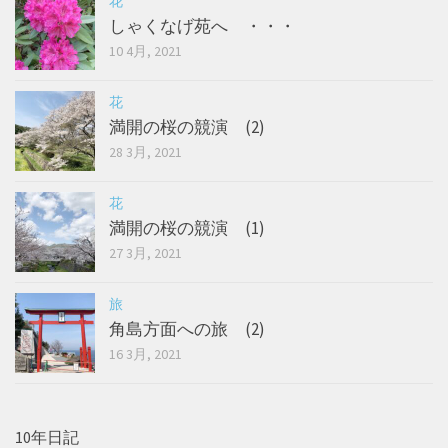
花
しゃくなげ苑へ ・・・
10 4月, 2021
花
満開の桜の競演 (2)
28 3月, 2021
花
満開の桜の競演 (1)
27 3月, 2021
旅
角島方面への旅 (2)
16 3月, 2021
10年日記