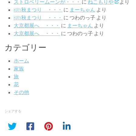
ストロベリームーンが・・・
に
ねこもりや
より
KRY秋まつり ・・・
に
まーちゃん
より
KRY秋まつり ・・・
に
つわのっ子
より
大京都展へ ・・・
に
まーちゃん
より
大京都展へ ・・・
に
つわのっ子
より
カテゴリー
ホーム
家族
旅
花
その他
シェアする