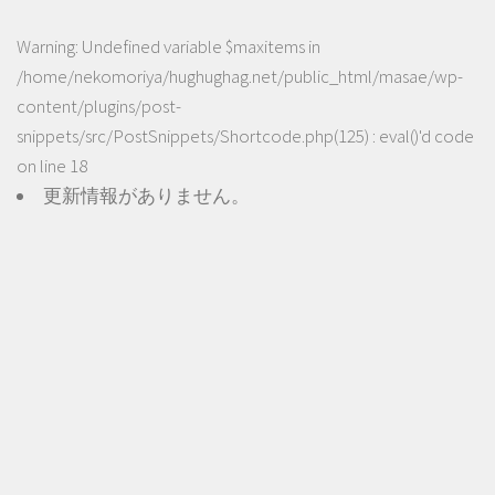
Warning
: Undefined variable $maxitems in
/home/nekomoriya/hughughag.net/public_html/masae/wp-
content/plugins/post-
snippets/src/PostSnippets/Shortcode.php(125) : eval()'d code
on line
18
更新情報がありません。