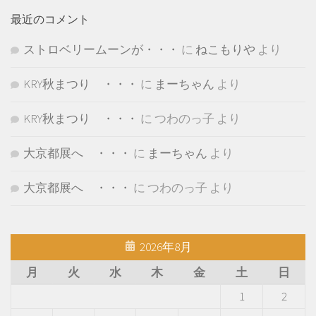
最近のコメント
ストロベリームーンが・・・
に
ねこもりや
より
KRY秋まつり ・・・
に
まーちゃん
より
KRY秋まつり ・・・
に
つわのっ子
より
大京都展へ ・・・
に
まーちゃん
より
大京都展へ ・・・
に
つわのっ子
より
2026年8月
月
火
水
木
金
土
日
1
2