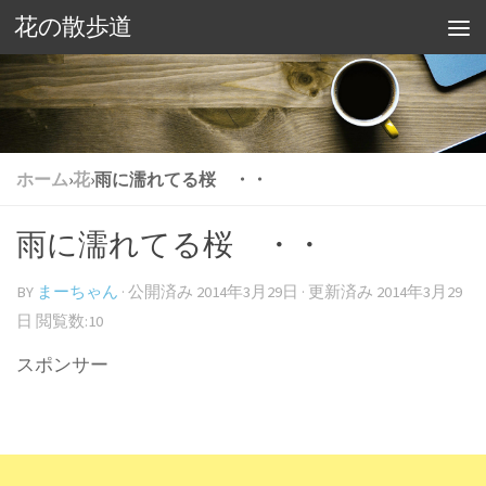
花の散歩道
ホーム
›
花
›
雨に濡れてる桜 ・・
雨に濡れてる桜 ・・
BY
まーちゃん
· 公開済み
2014年3月29日
· 更新済み
2014年3月29
日
閲覧数:10
スポンサー