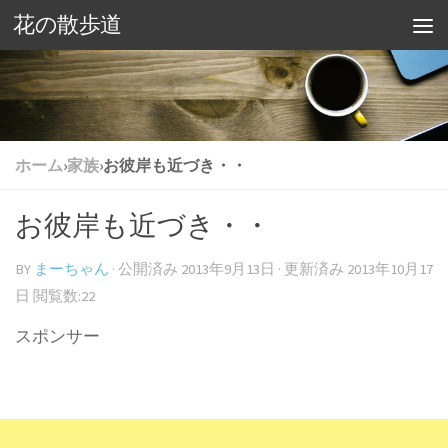
花の散歩道
ホーム
›
家族
›
お彼岸も近づき・・
お彼岸も近づき・・
BY
まーちゃん
· 公開済み
2013年9月13日
· 更新済み
2013年10月17
日
閲覧数:22
スポンサー