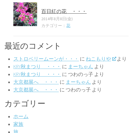
百日紅の花 ・・・
2014年8月8日(金)
カテゴリー：
花
最近のコメント
ストロベリームーンが・・・
に
ねこもりや
より
KRY秋まつり ・・・
に
まーちゃん
より
KRY秋まつり ・・・
に
つわのっ子
より
大京都展へ ・・・
に
まーちゃん
より
大京都展へ ・・・
に
つわのっ子
より
カテゴリー
ホーム
家族
旅