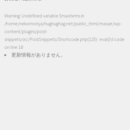
Warning
: Undefined variable $maxitems in
/home/nekomoriya/hughughag.net/public_html/masae/wp-
content/plugins/post-
snippets/src/PostSnippets/Shortcode.php(125) : eval()'d code
on line
18
更新情報がありません。