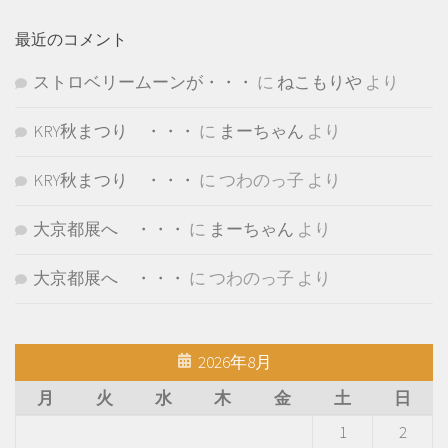
最近のコメント
ストロベリームーンが・・・
に
ねこもりや
より
KRY秋まつり ・・・
に
まーちゃん
より
KRY秋まつり ・・・
に
つわのっ子
より
大京都展へ ・・・
に
まーちゃん
より
大京都展へ ・・・
に
つわのっ子
より
2026年8月
月
火
水
木
金
土
日
1
2