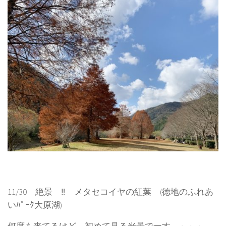
11/30 絶景 ‼ メタセコイヤの紅葉 (徳地のふれあ
いﾊﾟｰｸ大原湖)