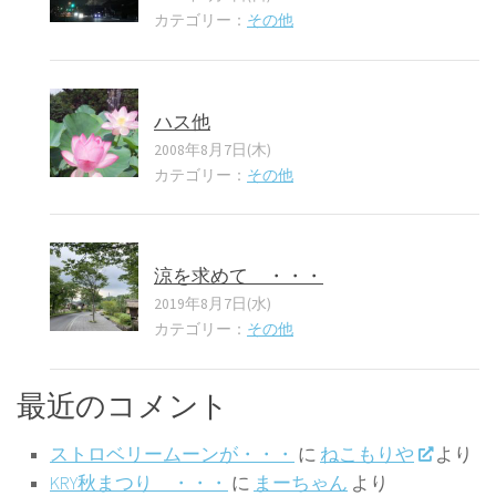
カテゴリー：
その他
ハス他
2008年8月7日(木)
カテゴリー：
その他
涼を求めて ・・・
2019年8月7日(水)
カテゴリー：
その他
最近のコメント
ストロベリームーンが・・・
に
ねこもりや
より
KRY秋まつり ・・・
に
まーちゃん
より