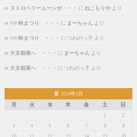
ストロベリームーンが・・・
に
ねこもりや
より
KRY秋まつり ・・・
に
まーちゃん
より
KRY秋まつり ・・・
に
つわのっ子
より
大京都展へ ・・・
に
まーちゃん
より
大京都展へ ・・・
に
つわのっ子
より
2026年8月
月
火
水
木
金
土
日
1
2
3
4
5
6
7
8
9
10
11
12
13
14
15
16