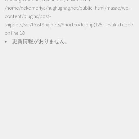
/home/nekomoriya/hughughag.net/public_html/masae/wp-
content/plugins/post-
snippets/src/PostSnippets/Shortcode.php(125) : eval()'d code
on line
18
更新情報がありません。