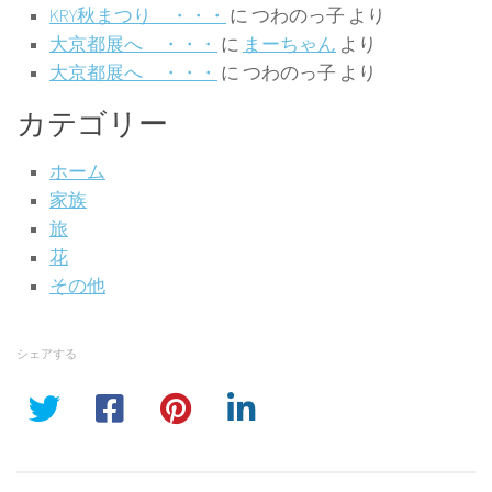
KRY秋まつり ・・・
に
つわのっ子
より
大京都展へ ・・・
に
まーちゃん
より
大京都展へ ・・・
に
つわのっ子
より
カテゴリー
ホーム
家族
旅
花
その他
シェアする