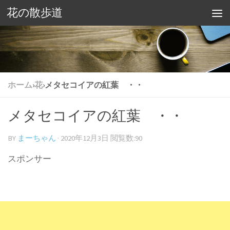
花の散歩道
ホーム
›
花
›
メタセコイアの紅葉 ・・
メタセコイアの紅葉 ・・
BY
まーちゃん
·
2020年12月3日
閲覧数:90
スポンサー