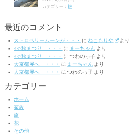
カテゴリー：
旅
最近のコメント
ストロベリームーンが・・・
に
ねこもりや
より
KRY秋まつり ・・・
に
まーちゃん
より
KRY秋まつり ・・・
に
つわのっ子
より
大京都展へ ・・・
に
まーちゃん
より
大京都展へ ・・・
に
つわのっ子
より
カテゴリー
ホーム
家族
旅
花
その他