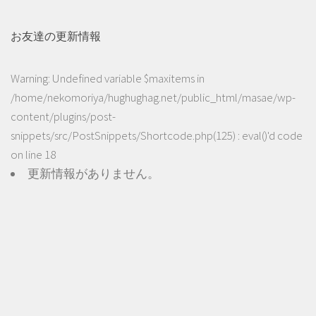
お友達の更新情報
Warning
: Undefined variable $maxitems in
/home/nekomoriya/hughughag.net/public_html/masae/wp-
content/plugins/post-
snippets/src/PostSnippets/Shortcode.php(125) : eval()'d code
on line
18
更新情報がありません。