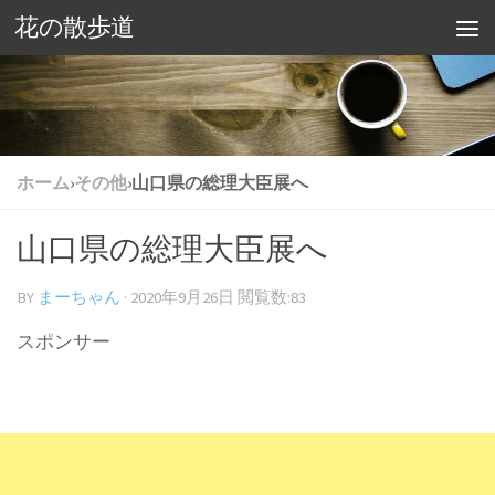
花の散歩道
ホーム
›
その他
›
山口県の総理大臣展へ
山口県の総理大臣展へ
BY
まーちゃん
·
2020年9月26日
閲覧数:83
スポンサー