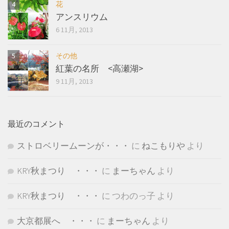
花
アンスリウム
6 11月, 2013
その他
紅葉の名所 <高瀬湖>
9 11月, 2013
最近のコメント
ストロベリームーンが・・・
に
ねこもりや
より
KRY秋まつり ・・・
に
まーちゃん
より
KRY秋まつり ・・・
に
つわのっ子
より
大京都展へ ・・・
に
まーちゃん
より