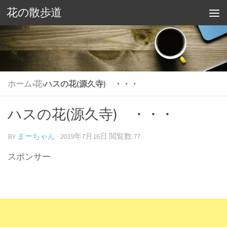
花の散歩道
ホーム
›
花
›
ハスの花(源久寺) ・・・
ハスの花(源久寺) ・・・
BY
まーちゃん
·
2019年7月16日
閲覧数:77
スポンサー