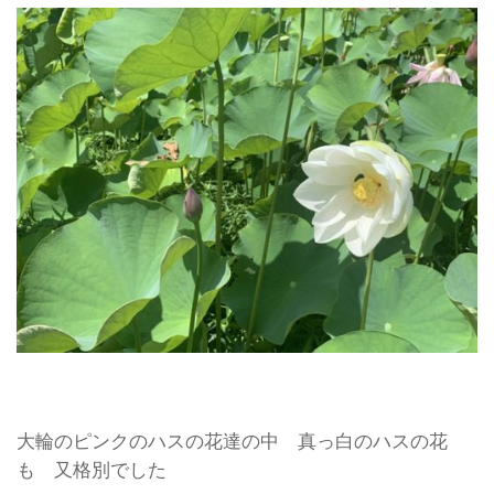
大輪のピンクのハスの花達の中 真っ白のハスの花
も 又格別でした