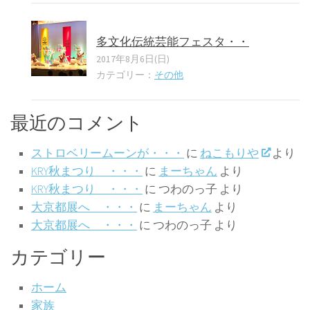
多文化伝統芸能フェスタ・・
2017年8月6日(日)
カテゴリー：
その他
最近のコメント
ストロベリームーンが・・・
に
ねこもりや
より
KRY秋まつり ・・・
に
まーちゃん
より
KRY秋まつり ・・・
に
つわのっ子
より
大京都展へ ・・・
に
まーちゃん
より
大京都展へ ・・・
に
つわのっ子
より
カテゴリー
ホーム
家族