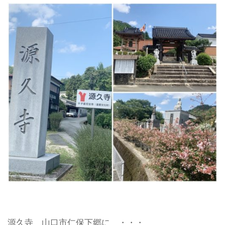
源久寺 山口市仁保下郷に ・・・