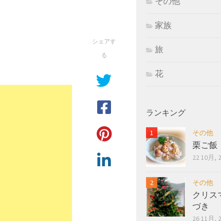
その他
家族
シェアす
旅
る
花
ランキング
その他
栗ご飯
22 10月, 
その他
クリス
づき
26 11月, 