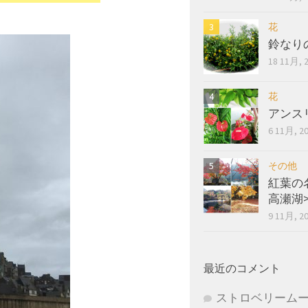
花
鈴なり
18 11月, 
花
アンス
6 11月, 2
その他
紅葉の
高瀬湖
9 11月, 2
最近のコメント
ストロベリーム