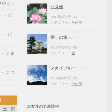
りや
より
ハス他
・・
に
2008年8月7日(木)
カテゴリー：
その他
・・
に
癒しの旅へ・・
2013年8月7日(水)
・・
に
ま
カテゴリー：
旅
スカイブルー ・・・
・・
に
つ
2014年8月7日(木)
カテゴリー：
その他
月
お友達の更新情報
土
日