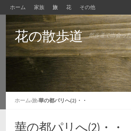
ホーム
家族
旅
花
その他
花の散歩道
散歩道で出会っ
ホーム
›
旅
›
華の都パリへ(2)・・
華の都パリへ(2)・・