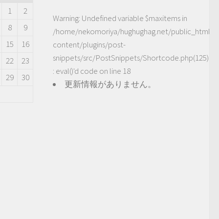
1
2
Warning
: Undefined variable $maxitems in
8
9
/home/nekomoriya/hughughag.net/public_html/
15
16
content/plugins/post-
snippets/src/PostSnippets/Shortcode.php(125)
22
23
: eval()'d code
on line
18
29
30
更新情報がありません。