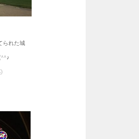
てられた城
^♪
)