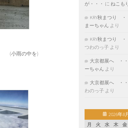
が・・・
に
ねこも
KRY秋まつり ・
まーちゃん
より
KRY秋まつり ・
つわのっ子
より
 (小雨の中を)
大京都展へ ・
ーちゃん
より
大京都展へ ・
わのっ子
より
2026年8
月
火
水
木
金