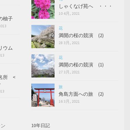
しゃくなげ苑へ ・・・
10 4月, 2021
の柚子
2013
花
満開の桜の競演 (2)
28 3月, 2021
リウム
013
花
満開の桜の競演 (1)
27 3月, 2021
名所 <
>
旅
013
角島方面への旅 (2)
16 3月, 2021
ーン
10年日記