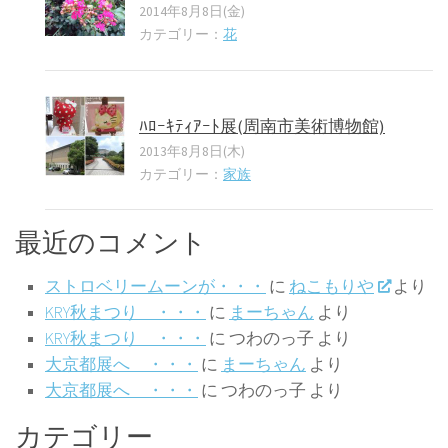
2014年8月8日(金)
カテゴリー：
花
ﾊﾛｰｷﾃｨｱｰﾄ展(周南市美術博物館)
2013年8月8日(木)
カテゴリー：
家族
最近のコメント
ストロベリームーンが・・・
に
ねこもりや
より
KRY秋まつり ・・・
に
まーちゃん
より
KRY秋まつり ・・・
に
つわのっ子
より
大京都展へ ・・・
に
まーちゃん
より
大京都展へ ・・・
に
つわのっ子
より
カテゴリー