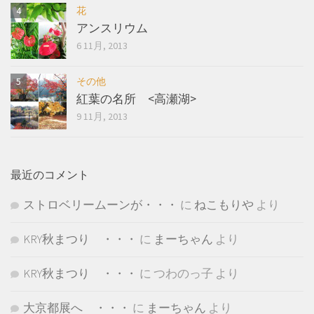
花
アンスリウム
6 11月, 2013
その他
紅葉の名所 <高瀬湖>
9 11月, 2013
最近のコメント
ストロベリームーンが・・・
に
ねこもりや
より
KRY秋まつり ・・・
に
まーちゃん
より
KRY秋まつり ・・・
に
つわのっ子
より
大京都展へ ・・・
に
まーちゃん
より