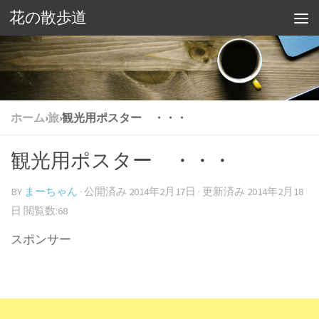
花の散歩道
ホーム
›
旅
›
観光用ポスター ・・・
観光用ポスター ・・・
BY
まーちゃん
· 公開済み
2014年2月17日
· 更新済み
2014年2月18
日
閲覧数:68
スポンサー