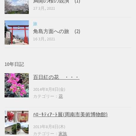
満開の桜の競演 (1)
27 3月, 2021
旅
角島方面への旅 (2)
16 3月, 2021
10年日記
百日紅の花 ・・・
2014年8月8日(金)
カテゴリー：
花
ﾊﾛｰｷﾃｨｱｰﾄ展(周南市美術博物館)
2013年8月8日(木)
カテゴリー：
家族