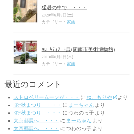
猛暑の中で ・・・
2020年8月8日(土)
カテゴリー：
家族
ﾊﾛｰｷﾃｨｱｰﾄ展(周南市美術博物館)
2013年8月8日(木)
カテゴリー：
家族
最近のコメント
ストロベリームーンが・・・
に
ねこもりや
より
KRY秋まつり ・・・
に
まーちゃん
より
KRY秋まつり ・・・
に
つわのっ子
より
大京都展へ ・・・
に
まーちゃん
より
大京都展へ ・・・
に
つわのっ子
より