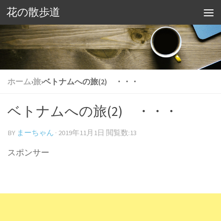
花の散歩道
ホーム
›
旅
›
ベトナムへの旅(2) ・・・
ベトナムへの旅(2) ・・・
BY
まーちゃん
·
2019年11月1日
閲覧数:13
スポンサー