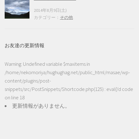
2014年8月9日(土)
カテゴリー：
その他
お友達の更新情報
Warning
: Undefined variable $maxitems in
/home/nekomoriya/hughughag.net/public_html/masae/wp-
content/plugins/post-
snippets/src/PostSnippets/Shortcode.php(125) : eval()'d code
on line
18
更新情報がありません。