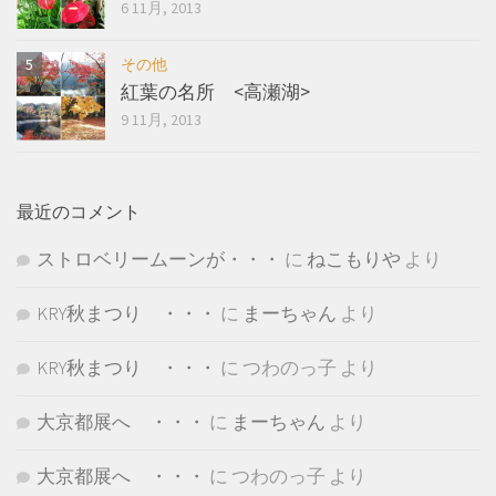
6 11月, 2013
その他
紅葉の名所 <高瀬湖>
9 11月, 2013
最近のコメント
ストロベリームーンが・・・
に
ねこもりや
より
KRY秋まつり ・・・
に
まーちゃん
より
KRY秋まつり ・・・
に
つわのっ子
より
大京都展へ ・・・
に
まーちゃん
より
大京都展へ ・・・
に
つわのっ子
より