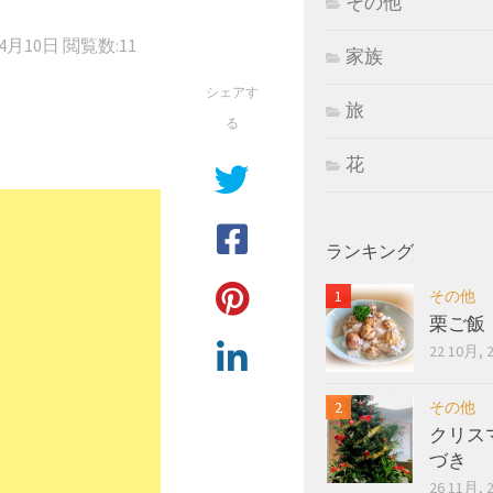
その他
年4月10日
閲覧数:11
家族
シェアす
旅
る
花
ランキング
その他
栗ご飯
22 10月, 
その他
クリス
づき
26 11月, 