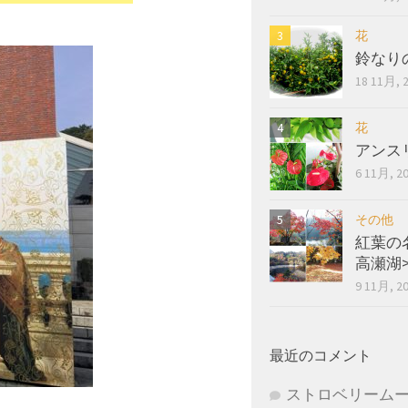
花
鈴なり
18 11月, 
花
アンス
6 11月, 2
その他
紅葉の
高瀬湖
9 11月, 2
最近のコメント
ストロベリーム