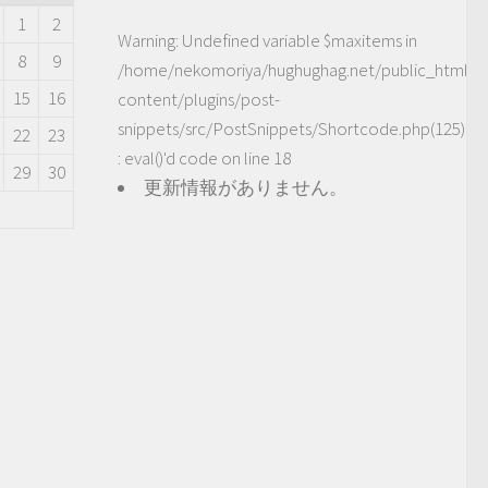
1
2
Warning
: Undefined variable $maxitems in
8
9
/home/nekomoriya/hughughag.net/public_html/
15
16
content/plugins/post-
snippets/src/PostSnippets/Shortcode.php(125)
22
23
: eval()'d code
on line
18
29
30
更新情報がありません。