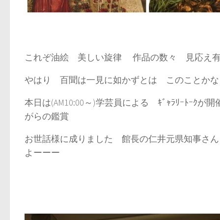
これぞ油絵 美しい旋律 作品の数々 見応え有り
やはり 百聞は一見に如かずとは このことか
本日は(AM10:00～)学芸員による ｷﾞｬﾗﾘｰﾄｰｸ
がらの鑑賞
お世話様に成りました 館長の仁井元県知事さん
よーーー