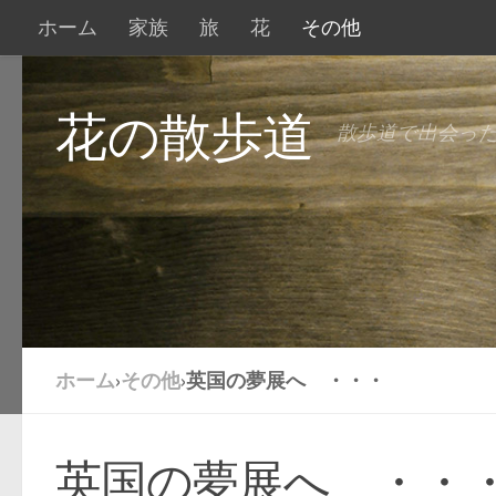
ホーム
家族
旅
花
その他
花の散歩道
散歩道で出会っ
ホーム
›
その他
›
英国の夢展へ ・・・
英国の夢展へ ・・