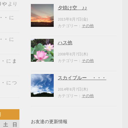
りや
より
夕焼け空 ♪♪
・・
に
2015年8月7日(金)
カテゴリー：
その他
・・
に
ハス他
2008年8月7日(木)
・・
に
ま
カテゴリー：
その他
スカイブルー ・・・
・・
に
つ
2014年8月7日(木)
カテゴリー：
その他
月
お友達の更新情報
土
日