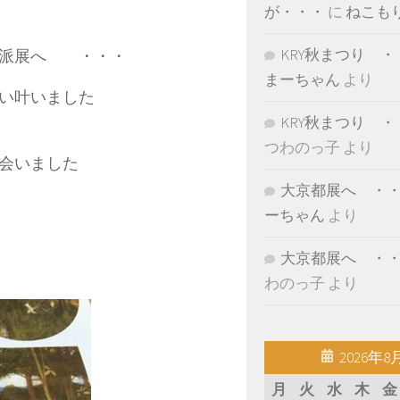
が・・・
に
ねこも
KRY秋まつり ・
前派展へ ・・・
まーちゃん
より
願い叶いました
KRY秋まつり ・
つわのっ子
より
に出会いました
大京都展へ ・
ーちゃん
より
大京都展へ ・
わのっ子
より
2026年8
月
火
水
木
金