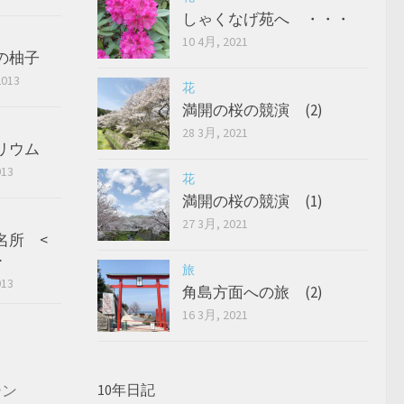
しゃくなげ苑へ ・・・
10 4月, 2021
の柚子
2013
花
満開の桜の競演 (2)
28 3月, 2021
リウム
013
花
満開の桜の競演 (1)
27 3月, 2021
名所 <
>
旅
013
角島方面への旅 (2)
16 3月, 2021
ーン
10年日記