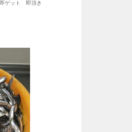
即ゲット 即頂き