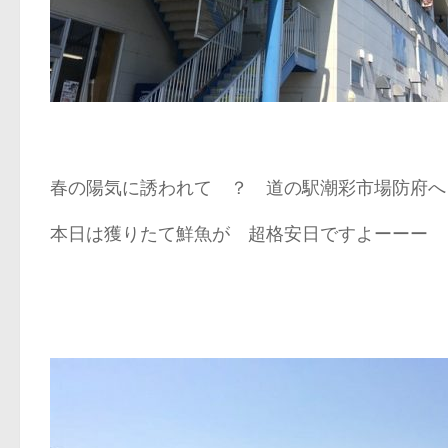
春の陽気に誘われて ？ 道の駅潮彩市場防府
本日は獲りたて鮮魚が 超格安日ですよーーー (