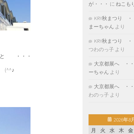
が・・・
に
ねこも
KRY秋まつり ・
まーちゃん
より
KRY秋まつり ・
つわのっ子
より
へと ・・・
大京都展へ ・
^^♪
ーちゃん
より
大京都展へ ・
わのっ子
より
2026年8
月
火
水
木
金