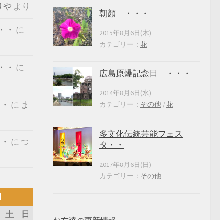
りや
より
朝顔 ・・・
・・
に
2015年8月6日(木)
カテゴリー：
花
・・
に
広島原爆記念日 ・・・
2014年8月6日(水)
・・
に
ま
カテゴリー：
その他
/
花
多文化伝統芸能フェス
・・
に
つ
タ・・
2017年8月6日(日)
カテゴリー：
その他
月
土
日
お友達の更新情報