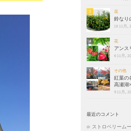
花
鈴なり
18 11月, 
花
アンス
6 11月, 2
その他
紅葉の
高瀬湖
9 11月, 2
最近のコメント
ストロベリーム