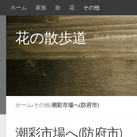
ホーム
家族
旅
花
その他
花の散歩道
散歩道で出会っ
ホーム
›
その他
›
潮彩市場へ(防府市)
潮彩市場へ(防府市)