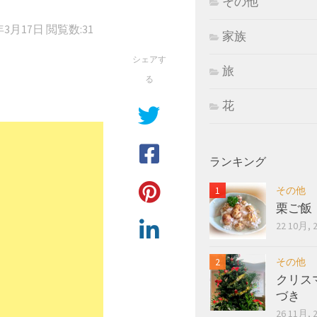
その他
年3月17日
閲覧数:31
家族
シェアす
旅
る
花
ランキング
その他
栗ご飯
22 10月, 
その他
クリス
づき
26 11月, 