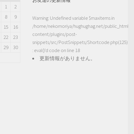
1
2
8
9
Warning
: Undefined variable $maxitems in
/home/nekomoriya/hughughag.net/public_html/
15
16
content/plugins/post-
22
23
snippets/src/PostSnippets/Shortcode.php(125)
29
30
: eval()'d code
on line
18
更新情報がありません。