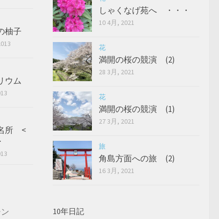
しゃくなげ苑へ ・・・
10 4月, 2021
の柚子
2013
花
満開の桜の競演 (2)
28 3月, 2021
リウム
013
花
満開の桜の競演 (1)
27 3月, 2021
名所 <
>
旅
013
角島方面への旅 (2)
16 3月, 2021
ーン
10年日記