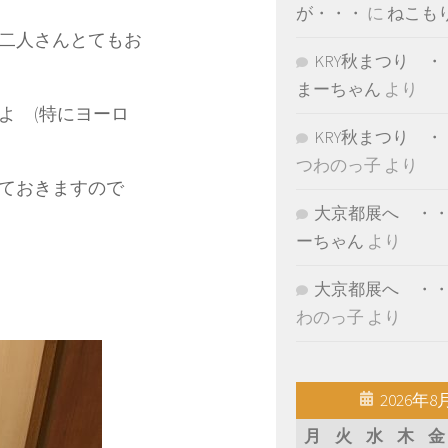
が・・・
に
ねこも
二人さんとてもお
KRY秋まつり ・
まーちゃん
より
よ (特にヨーロ
KRY秋まつり ・
つわのっ子
より
ておきますので
大京都展へ ・
ーちゃん
より
大京都展へ ・
わのっ子
より
2026年8
月
火
水
木
金