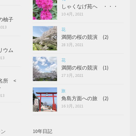
しゃくなげ苑へ ・・・
10 4月, 2021
の柚子
2013
花
満開の桜の競演 (2)
28 3月, 2021
リウム
013
花
満開の桜の競演 (1)
27 3月, 2021
名所 <
>
旅
013
角島方面への旅 (2)
16 3月, 2021
ーン
10年日記