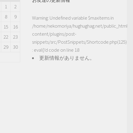
1
2
8
9
Warning
: Undefined variable $maxitems in
/home/nekomoriya/hughughag.net/public_html/
15
16
content/plugins/post-
22
23
snippets/src/PostSnippets/Shortcode.php(125)
29
30
: eval()'d code
on line
18
更新情報がありません。