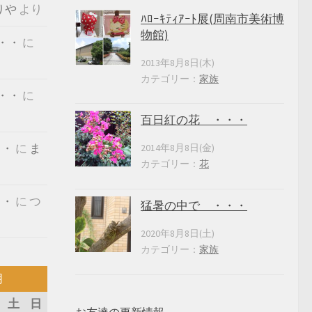
りや
より
ﾊﾛｰｷﾃｨｱｰﾄ展(周南市美術博
物館)
・・
に
2013年8月8日(木)
カテゴリー：
家族
・・
に
百日紅の花 ・・・
・・
に
ま
2014年8月8日(金)
カテゴリー：
花
・・
に
つ
猛暑の中で ・・・
2020年8月8日(土)
カテゴリー：
家族
月
土
日
お友達の更新情報