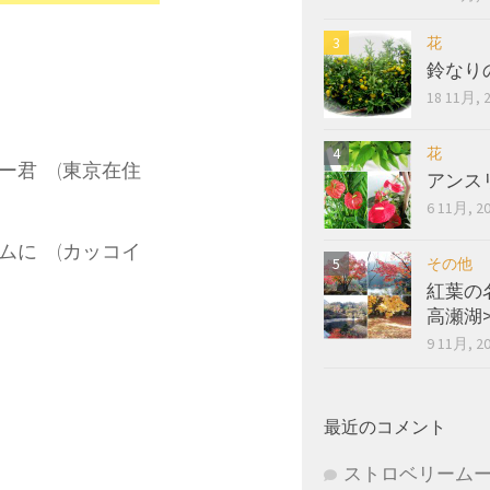
花
鈴なり
18 11月, 
花
ー君 (東京在住
アンス
6 11月, 2
ムに (カッコイ
その他
紅葉の
高瀬湖
9 11月, 2
最近のコメント
ストロベリーム