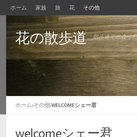
ホーム
家族
旅
花
その他
花の散歩道
散歩道で出会っ
ホーム
›
その他
›
WELCOMEシェー君
welcomeシェー君