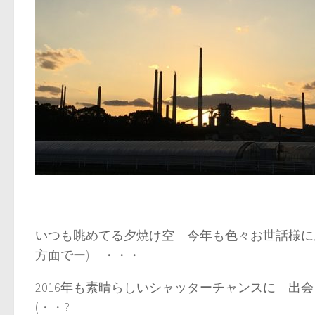
いつも眺めてる夕焼け空 今年も色々お世話様に成
方面でー) ・・・
2016年も素晴らしいシャッターチャンスに 
(・・?