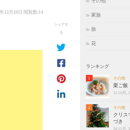
その他
5年12月29日
閲覧数:14
家族
シェアす
旅
る
花
ランキング
その他
栗ご飯
22 10月, 
その他
クリス
づき
26 11月, 