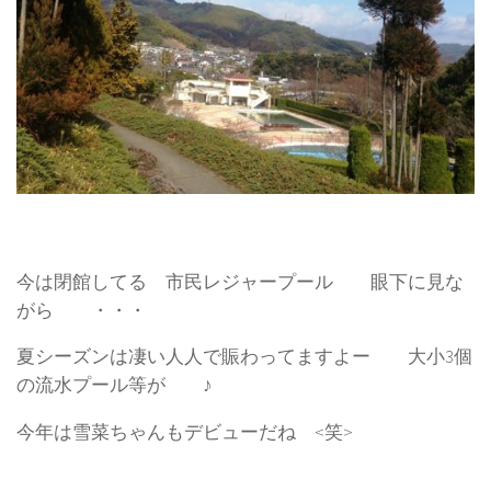
今は閉館してる 市民レジャープール 眼下に見な
がら ・・・
夏シーズンは凄い人人で賑わってますよー 大小3個
の流水プール等が ♪
今年は雪菜ちゃんもデビューだね <笑>