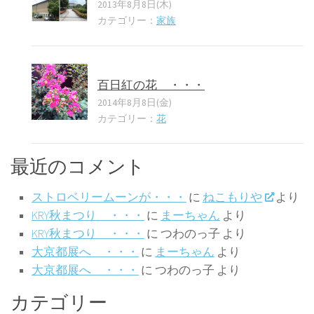
2013年8月8日(木)
カテゴリー：
家族
百日紅の花 ・・・
2014年8月8日(金)
カテゴリー：
花
最近のコメント
ストロベリームーンが・・・
に
ねこもりや
より
KRY秋まつり ・・・
に
まーちゃん
より
KRY秋まつり ・・・
に
つわのっ子
より
大京都展へ ・・・
に
まーちゃん
より
大京都展へ ・・・
に
つわのっ子
より
カテゴリー