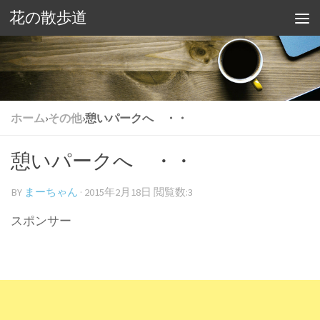
花の散歩道
ホーム
›
その他
›
憩いパークへ ・・
憩いパークへ ・・
BY
まーちゃん
·
2015年2月18日
閲覧数:3
スポンサー