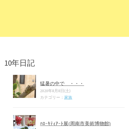
10年日記
猛暑の中で ・・・
2020年8月8日(土)
カテゴリー：
家族
ﾊﾛｰｷﾃｨｱｰﾄ展(周南市美術博物館)