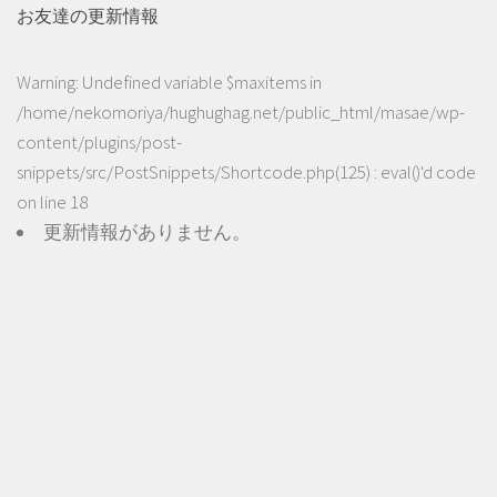
お友達の更新情報
Warning
: Undefined variable $maxitems in
/home/nekomoriya/hughughag.net/public_html/masae/wp-
content/plugins/post-
snippets/src/PostSnippets/Shortcode.php(125) : eval()'d code
on line
18
更新情報がありません。