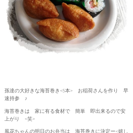
孫達の大好きな海苔巻き<5本> お稲荷さんを作り 早
速持参 ♪
海苔巻きは 家に有る食材で 簡単 即出来るので安
上がり <笑>
風花ちゃんの明日のお弁当は 海苔巻きに決定ー<嬉し