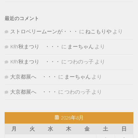
最近のコメント
ストロベリームーンが・・・
に
ねこもりや
より
KRY秋まつり ・・・
に
まーちゃん
より
KRY秋まつり ・・・
に
つわのっ子
より
大京都展へ ・・・
に
まーちゃん
より
大京都展へ ・・・
に
つわのっ子
より
2026年8月
月
火
水
木
金
土
日