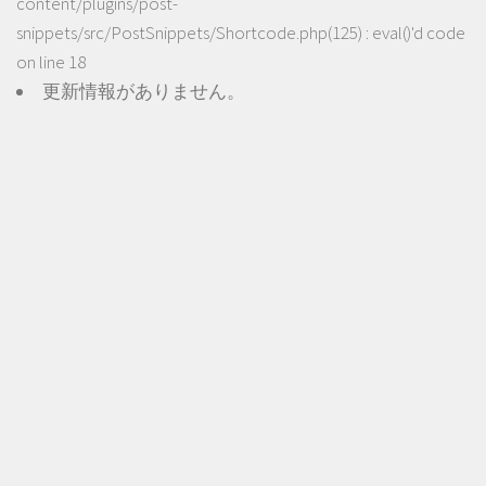
content/plugins/post-
snippets/src/PostSnippets/Shortcode.php(125) : eval()'d code
on line
18
更新情報がありません。