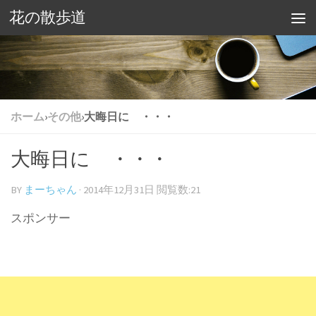
花の散歩道
ホーム
›
その他
›
大晦日に ・・・
大晦日に ・・・
BY
まーちゃん
·
2014年12月31日
閲覧数:21
スポンサー