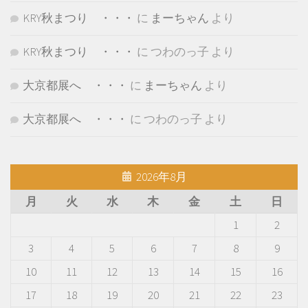
KRY秋まつり ・・・
に
まーちゃん
より
KRY秋まつり ・・・
に
つわのっ子
より
大京都展へ ・・・
に
まーちゃん
より
大京都展へ ・・・
に
つわのっ子
より
2026年8月
月
火
水
木
金
土
日
1
2
3
4
5
6
7
8
9
10
11
12
13
14
15
16
17
18
19
20
21
22
23