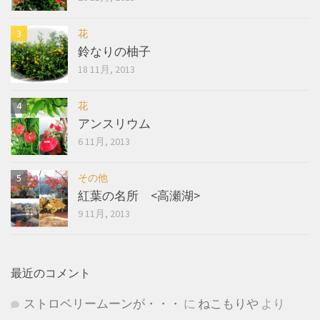
花
鈴なりの柚子
18 11月, 2013
花
アンスリウム
6 11月, 2013
その他
紅葉の名所 <高瀬湖>
9 11月, 2013
最近のコメント
ストロベリームーンが・・・
に
ねこもりや
より