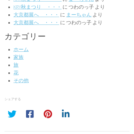
KRY秋まつり ・・・
に
つわのっ子
より
大京都展へ ・・・
に
まーちゃん
より
大京都展へ ・・・
に
つわのっ子
より
カテゴリー
ホーム
家族
旅
花
その他
シェアする