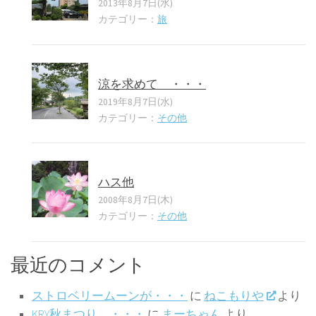
2013年8月7日(水)
カテゴリー：
旅
涼を求めて ・・・
2019年8月7日(水)
カテゴリー：
その他
ハス他
2008年8月7日(木)
カテゴリー：
その他
最近のコメント
ストロベリームーンが・・・
に
ねこもりや
より
KRY秋まつり ・・・
に
まーちゃん
より