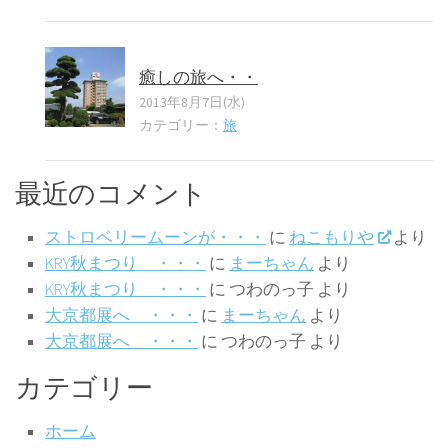
癒しの旅へ・・
2013年8月7日(水)
カテゴリー：
旅
最近のコメント
ストロベリームーンが・・・
に
ねこもりや
より
KRY秋まつり ・・・
に
まーちゃん
より
KRY秋まつり ・・・
に
つわのっ子
より
大京都展へ ・・・
に
まーちゃん
より
大京都展へ ・・・
に
つわのっ子
より
カテゴリー
ホーム