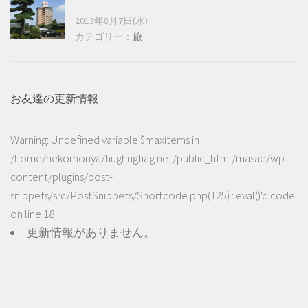
2013年8月7日(水)
カテゴリー：
旅
お友達の更新情報
Warning
: Undefined variable $maxitems in
/home/nekomoriya/hughughag.net/public_html/masae/wp-
content/plugins/post-
snippets/src/PostSnippets/Shortcode.php(125) : eval()'d code
on line
18
更新情報がありません。