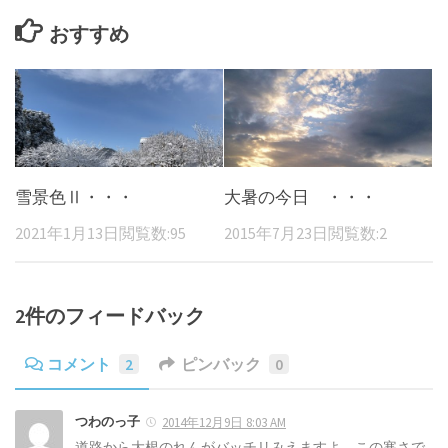
おすすめ
雪景色Ⅱ・・・
大暑の今日 ・・・
2021年1月13日
閲覧数:95
2015年7月23日
閲覧数:2
2件のフィードバック
コメント
2
ピンバック
0
つわのっ子
2014年12月9日 8:03 AM
道路から大根のれんがバッチリみえますよ この寒さで