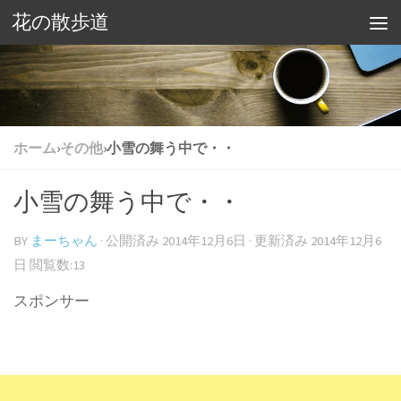
花の散歩道
ホーム
›
その他
›
小雪の舞う中で・・
小雪の舞う中で・・
BY
まーちゃん
· 公開済み
2014年12月6日
· 更新済み
2014年12月6
日
閲覧数:13
スポンサー