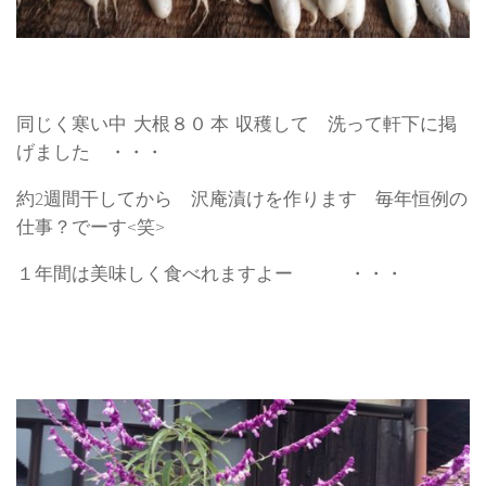
同じく寒い中 大根８０ 本 収穫して 洗って軒下に掲
げました ・・・
約2週間干してから 沢庵漬けを作ります 毎年恒例の
仕事？でーす<笑>
１年間は美味しく食べれますよー ・・・