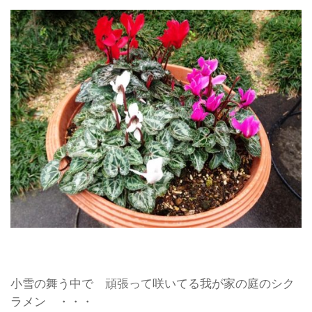
小雪の舞う中で 頑張って咲いてる我が家の庭のシク
ラメン ・・・