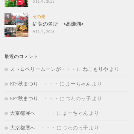
6 11月, 2013
その他
紅葉の名所 <高瀬湖>
9 11月, 2013
最近のコメント
ストロベリームーンが・・・
に
ねこもりや
より
KRY秋まつり ・・・
に
まーちゃん
より
KRY秋まつり ・・・
に
つわのっ子
より
大京都展へ ・・・
に
まーちゃん
より
大京都展へ ・・・
に
つわのっ子
より