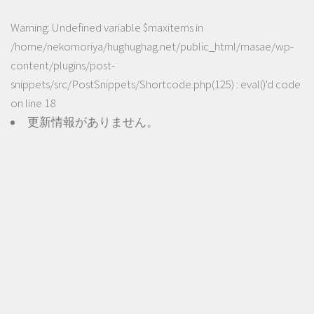
Warning
: Undefined variable $maxitems in
/home/nekomoriya/hughughag.net/public_html/masae/wp-
content/plugins/post-
snippets/src/PostSnippets/Shortcode.php(125) : eval()'d code
on line
18
更新情報がありません。