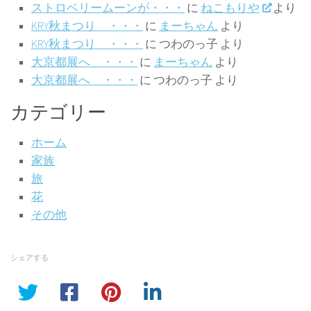
ストロベリームーンが・・・
に
ねこもりや
より
KRY秋まつり ・・・
に
まーちゃん
より
KRY秋まつり ・・・
に
つわのっ子
より
大京都展へ ・・・
に
まーちゃん
より
大京都展へ ・・・
に
つわのっ子
より
カテゴリー
ホーム
家族
旅
花
その他
シェアする