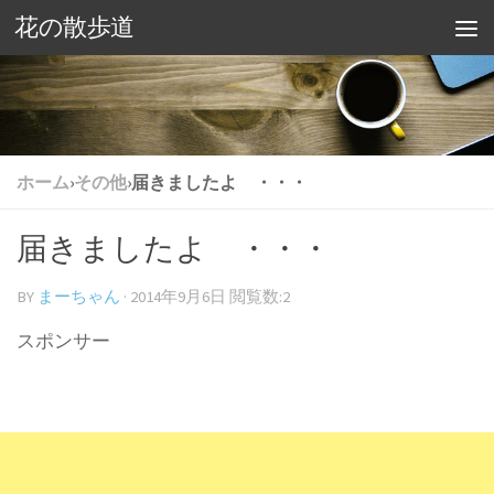
花の散歩道
ホーム
›
その他
›
届きましたよ ・・・
届きましたよ ・・・
BY
まーちゃん
·
2014年9月6日
閲覧数:2
スポンサー