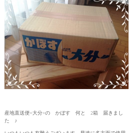
産地直送便<大分>の かぼす 何と 2箱 届きまし
た ♪