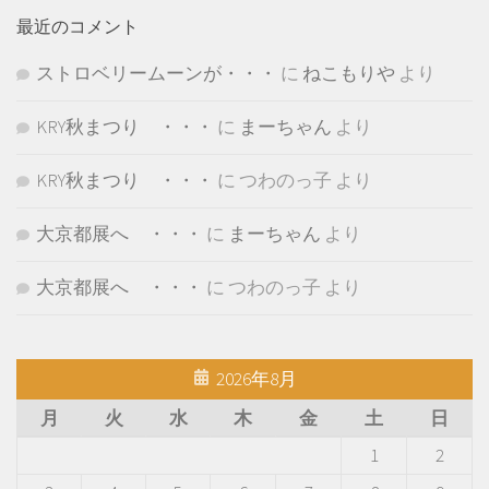
最近のコメント
ストロベリームーンが・・・
に
ねこもりや
より
KRY秋まつり ・・・
に
まーちゃん
より
KRY秋まつり ・・・
に
つわのっ子
より
大京都展へ ・・・
に
まーちゃん
より
大京都展へ ・・・
に
つわのっ子
より
2026年8月
月
火
水
木
金
土
日
1
2