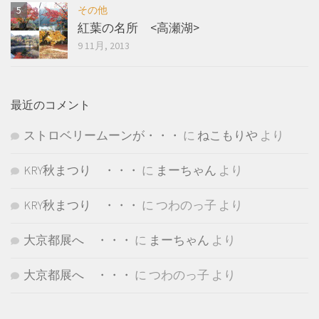
その他
紅葉の名所 <高瀬湖>
9 11月, 2013
最近のコメント
ストロベリームーンが・・・
に
ねこもりや
より
KRY秋まつり ・・・
に
まーちゃん
より
KRY秋まつり ・・・
に
つわのっ子
より
大京都展へ ・・・
に
まーちゃん
より
大京都展へ ・・・
に
つわのっ子
より