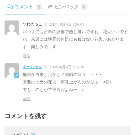
コメント
2
ピンバック
0
つわのっこ
2014年8月4日 9:56 AM
いつまでも台風の影響で蒸し暑いですね 花火いいです
ね 来週には地元の何処にも負けない花火があがりま
す 楽しみで～す
返信
まーちゃん
2014年8月4日 9:15 PM
梅雨が再来したかと？雨雨の日々 ・・・
来週の地元の花火 何発上がるのかなぁー<笑>
でも のどかで最高だよねー ♪
返信
コメントを残す