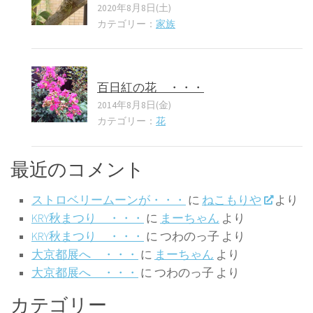
2020年8月8日(土)
カテゴリー：
家族
百日紅の花 ・・・
2014年8月8日(金)
カテゴリー：
花
最近のコメント
ストロベリームーンが・・・
に
ねこもりや
より
KRY秋まつり ・・・
に
まーちゃん
より
KRY秋まつり ・・・
に
つわのっ子
より
大京都展へ ・・・
に
まーちゃん
より
大京都展へ ・・・
に
つわのっ子
より
カテゴリー