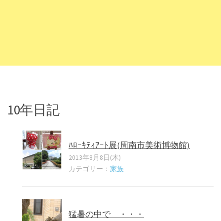
10年日記
ﾊﾛｰｷﾃｨｱｰﾄ展(周南市美術博物館)
2013年8月8日(木)
カテゴリー：
家族
猛暑の中で ・・・