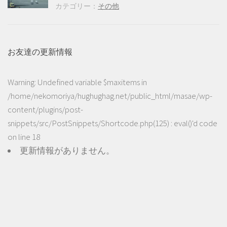
カテゴリー：
その他
お友達の更新情報
Warning
: Undefined variable $maxitems in
/home/nekomoriya/hughughag.net/public_html/masae/wp-
content/plugins/post-
snippets/src/PostSnippets/Shortcode.php(125) : eval()'d code
on line
18
更新情報がありません。