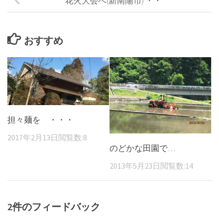
花火大会へ(新南陽市) ・・
おすすめ
担々麺を ・・・
2017年2月13日
閲覧数:8
のどかな田園で…
2013年5月23日
閲覧数:14
2件のフィードバック