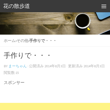
花の散歩道
ホーム
›
その他
›
手作りで・・・
手作りで・・・
BY
まーちゃん
· 公開済み
2014年8月3日
· 更新済み
2014年8月3日
閲覧数:15
スポンサー