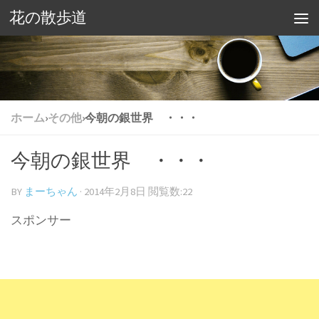
花の散歩道
ホーム
›
その他
›
今朝の銀世界 ・・・
今朝の銀世界 ・・・
BY
まーちゃん
·
2014年2月8日
閲覧数:22
スポンサー