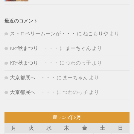
最近のコメント
ストロベリームーンが・・・
に
ねこもりや
より
KRY秋まつり ・・・
に
まーちゃん
より
KRY秋まつり ・・・
に
つわのっ子
より
大京都展へ ・・・
に
まーちゃん
より
大京都展へ ・・・
に
つわのっ子
より
2026年8月
月
火
水
木
金
土
日