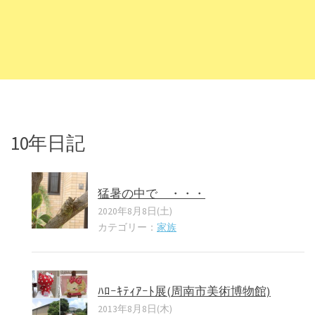
10年日記
猛暑の中で ・・・
2020年8月8日(土)
カテゴリー：
家族
ﾊﾛｰｷﾃｨｱｰﾄ展(周南市美術博物館)
2013年8月8日(木)