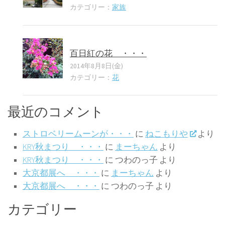
カテゴリー：
家族
百日紅の花 ・・・
2014年8月8日(金)
カテゴリー：
花
最近のコメント
ストロベリームーンが・・・
に
ねこもりや
より
KRY秋まつり ・・・
に
まーちゃん
より
KRY秋まつり ・・・
に
つわのっ子
より
大京都展へ ・・・
に
まーちゃん
より
大京都展へ ・・・
に
つわのっ子
より
カテゴリー