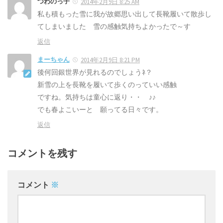
つわのっ子
2014年2月9日 8:25 AM
私も積もった雪に我が故郷思い出して長靴履いて散歩し
てしまいました 雪の感触気持ちよかったで～す
返信
まーちゃん
2014年2月9日 8:21 PM
後何回銀世界が見れるのでしょうﾈ？
新雪の上を長靴を履いて歩くのっていい感触
ですね。気持ちは童心に返り・・ ♪♪
でも春よこいーと 願ってる日々です。
返信
コメントを残す
コメント
※