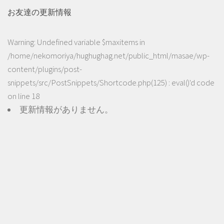
お友達の更新情報
Warning
: Undefined variable $maxitems in
/home/nekomoriya/hughughag.net/public_html/masae/wp-
content/plugins/post-
snippets/src/PostSnippets/Shortcode.php(125) : eval()'d code
on line
18
更新情報がありません。