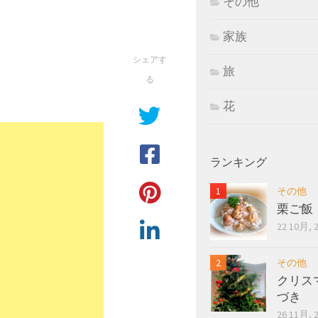
その他
家族
シェアす
旅
る
花
ランキング
その他
栗ご飯
22 10月, 
その他
クリス
づき
26 11月, 