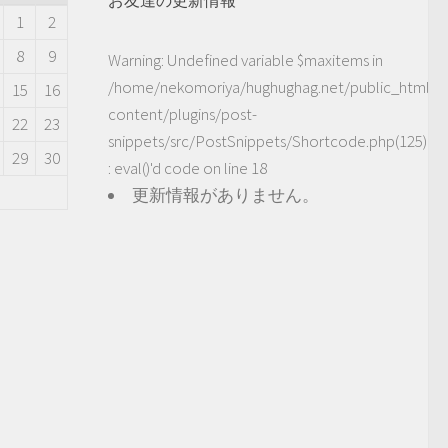
1
2
8
9
Warning
: Undefined variable $maxitems in
/home/nekomoriya/hughughag.net/public_html/
15
16
content/plugins/post-
22
23
snippets/src/PostSnippets/Shortcode.php(125)
29
30
: eval()'d code
on line
18
更新情報がありません。