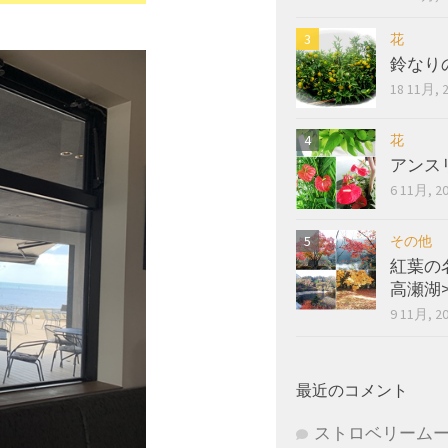
花
鈴なり
18 11月, 
花
アンス
6 11月, 2
その他
紅葉の
高瀬湖
9 11月, 2
最近のコメント
ストロベリーム