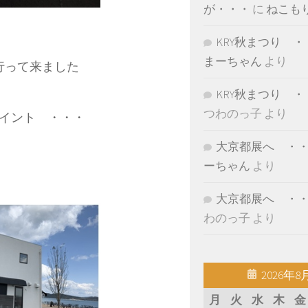
が・・・
に
ねこも
KRY秋まつり ・
まーちゃん
より
と行って来ました
KRY秋まつり ・
つわのっ子
より
イント ・・・
大京都展へ ・
ーちゃん
より
大京都展へ ・
わのっ子
より
2026年8
月
火
水
木
金