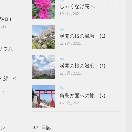
しゃくなげ苑へ ・・・
10 4月, 2021
の柚子
2013
花
満開の桜の競演 (2)
28 3月, 2021
リウム
013
花
満開の桜の競演 (1)
27 3月, 2021
名所 <
>
旅
013
角島方面への旅 (2)
16 3月, 2021
ーン
10年日記