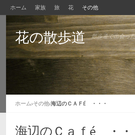
ホーム
家族
旅
花
その他
花の散歩道
散歩道で出会っ
ホーム
›
その他
›
海辺のＣＡＦÉ ・・・
海辺のＣａｆé ・・