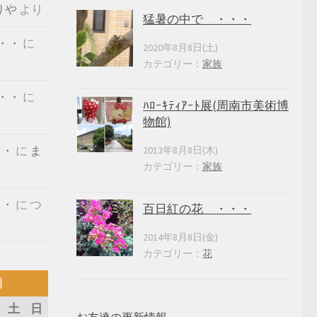
りや
より
猛暑の中で ・・・
・・
に
2020年8月8日(土)
カテゴリー：
家族
・・
に
ﾊﾛｰｷﾃｨｱｰﾄ展(周南市美術博
物館)
・・
に
ま
2013年8月8日(木)
カテゴリー：
家族
・・
に
つ
百日紅の花 ・・・
2014年8月8日(金)
カテゴリー：
花
月
土
日
お友達の更新情報