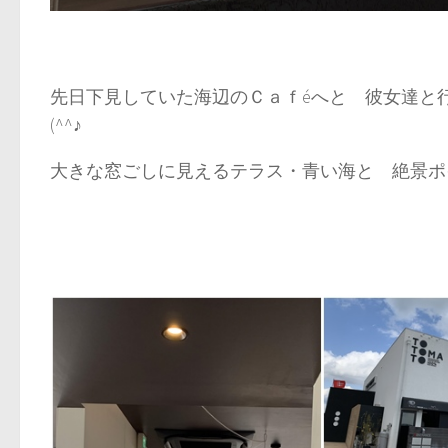
先日下見していた海辺のＣａｆéへと 彼女達
(^^♪
大きな窓ごしに見えるテラス・青い海と 絶景ポ