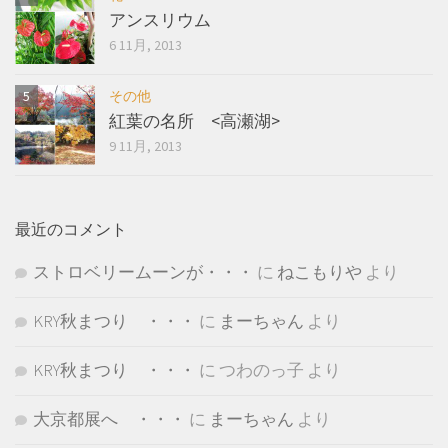
アンスリウム
6 11月, 2013
その他
紅葉の名所 <高瀬湖>
9 11月, 2013
最近のコメント
ストロベリームーンが・・・
に
ねこもりや
より
KRY秋まつり ・・・
に
まーちゃん
より
KRY秋まつり ・・・
に
つわのっ子
より
大京都展へ ・・・
に
まーちゃん
より