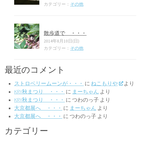
カテゴリー：
その他
散歩道で ・・・
2014年8月10日(日)
カテゴリー：
その他
最近のコメント
ストロベリームーンが・・・
に
ねこもりや
より
KRY秋まつり ・・・
に
まーちゃん
より
KRY秋まつり ・・・
に
つわのっ子
より
大京都展へ ・・・
に
まーちゃん
より
大京都展へ ・・・
に
つわのっ子
より
カテゴリー