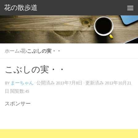
花の散歩道
ホーム
›
花
›
こぶしの実・・
こぶしの実・・
BY
まーちゃん
· 公開済み
2013年7月8日
· 更新済み
2013年10月21
日
閲覧数:45
スポンサー