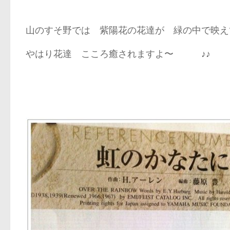
山のすそ野では 紫陽花の花達が 緑の中で映え
やはり花達 こころ癒されますよ〜 ♪♪