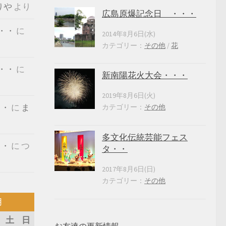
りや
より
広島原爆記念日 ・・・
・・
に
2014年8月6日(水)
カテゴリー：
その他
/
花
・・
に
新南陽花火大会・・・
2019年8月6日(火)
・・
に
ま
カテゴリー：
その他
多文化伝統芸能フェス
・・
に
つ
タ・・
2017年8月6日(日)
カテゴリー：
その他
月
土
日
お友達の更新情報