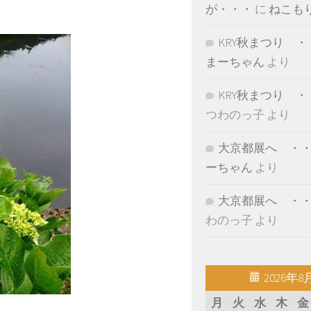
が・・・
に
ねこも
KRY秋まつり ・
まーちゃん
より
KRY秋まつり ・
つわのっ子
より
大京都展へ ・
ーちゃん
より
大京都展へ ・
わのっ子
より
2026年8
月
火
水
木
金