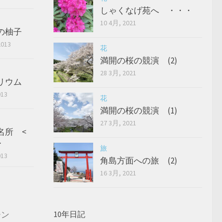
しゃくなげ苑へ ・・・
10 4月, 2021
の柚子
2013
花
満開の桜の競演 (2)
28 3月, 2021
リウム
013
花
満開の桜の競演 (1)
27 3月, 2021
名所 <
>
旅
013
角島方面への旅 (2)
16 3月, 2021
ーン
10年日記