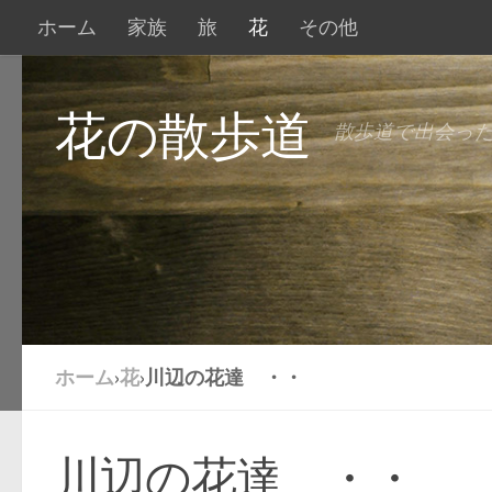
ホーム
家族
旅
花
その他
花の散歩道
散歩道で出会っ
ホーム
›
花
›
川辺の花達 ・・
川辺の花達 ・・