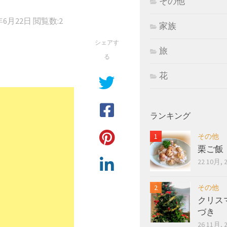
その他
年6月22日
閲覧数:2
家族
シェアす
旅
る
花
ランキング
その他
栗ご飯
22 10月, 
その他
クリス
づき
26 11月, 