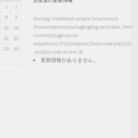
1
2
8
9
Warning
: Undefined variable $maxitems in
/home/nekomoriya/hughughag.net/public_html/
15
16
content/plugins/post-
22
23
snippets/src/PostSnippets/Shortcode.php(125)
29
30
: eval()'d code
on line
18
更新情報がありません。