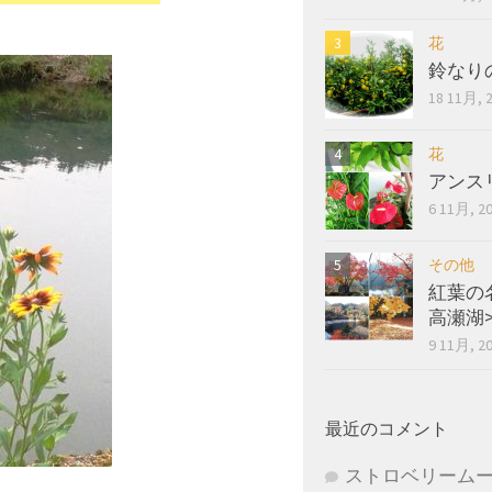
花
鈴なり
18 11月, 
花
アンス
6 11月, 2
その他
紅葉の
高瀬湖
9 11月, 2
最近のコメント
ストロベリーム