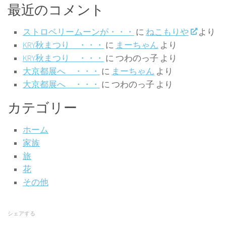
最近のコメント
ストロベリームーンが・・・
に
ねこもりや
より
KRY秋まつり ・・・
に
まーちゃん
より
KRY秋まつり ・・・
に
つわのっ子
より
大京都展へ ・・・
に
まーちゃん
より
大京都展へ ・・・
に
つわのっ子
より
カテゴリー
ホーム
家族
旅
花
その他
シェアする