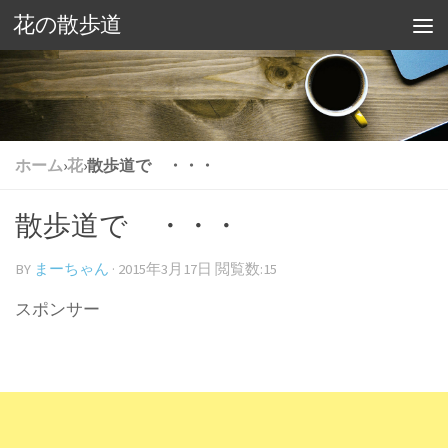
花の散歩道
ホーム
›
花
›
散歩道で ・・・
散歩道で ・・・
BY
まーちゃん
·
2015年3月17日
閲覧数:15
スポンサー