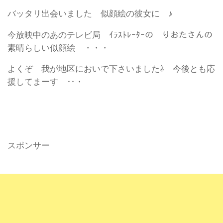
バッタリ出会いました 似顔絵の彼女に ♪
今放映中のあのテレビ局 ｲﾗｽﾄﾚｰﾀｰの りおたさんの
素晴らしい似顔絵 ・・・
よくぞ 我が地区においで下さいましたﾈ 今後とも応
援してまーす ‥・
スポンサー