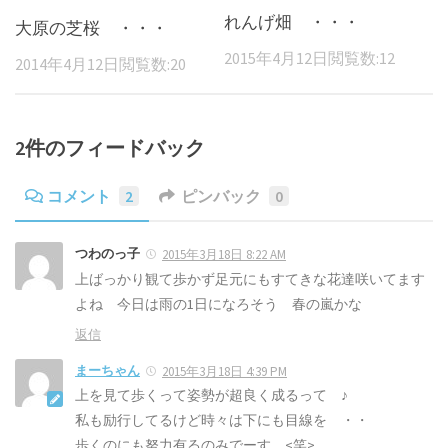
れんげ畑 ・・・
大原の芝桜 ・・・
2015年4月12日
閲覧数:12
2014年4月12日
閲覧数:20
2件のフィードバック
コメント
2
ピンバック
0
つわのっ子
2015年3月18日 8:22 AM
上ばっかり観て歩かず足元にもすてきな花達咲いてます
よね 今日は雨の1日になろそう 春の嵐かな
返信
まーちゃん
2015年3月18日 4:39 PM
上を見て歩くって姿勢が超良く成るって ♪
私も励行してるけど時々は下にも目線を ・・
歩くのにも努力有るのみでーす <笑>