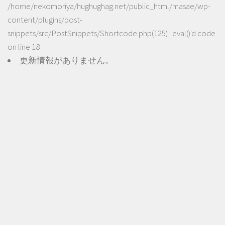
/home/nekomoriya/hughughag.net/public_html/masae/wp-
content/plugins/post-
snippets/src/PostSnippets/Shortcode.php(125) : eval()'d code
on line
18
更新情報がありません。