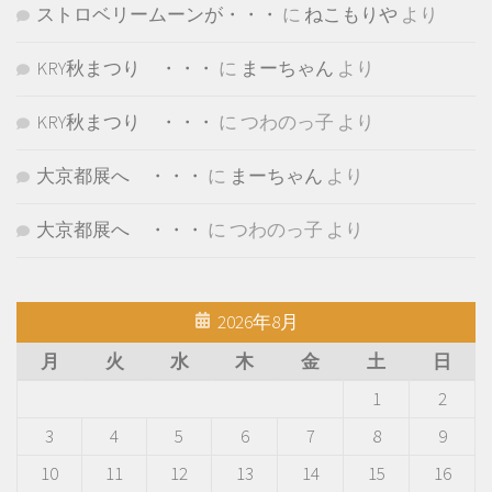
ストロベリームーンが・・・
に
ねこもりや
より
KRY秋まつり ・・・
に
まーちゃん
より
KRY秋まつり ・・・
に
つわのっ子
より
大京都展へ ・・・
に
まーちゃん
より
大京都展へ ・・・
に
つわのっ子
より
2026年8月
月
火
水
木
金
土
日
1
2
3
4
5
6
7
8
9
10
11
12
13
14
15
16