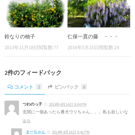
鈴なりの柚子
仁保一貫の藤 ・・・
2013年11月18日
閲覧数:77
2016年5月15日
閲覧数:24
2件のフィードバック
コメント
2
ピンバック
0
つわのっ子
2014年4月16日 8:04 PM
玄関に一個あったら番犬ウリちゃん。。。私も欲しいな
返信
まーちゃん
2014年4月16日 9:42 PM