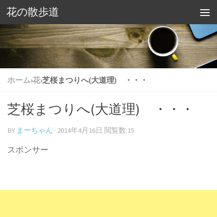
花の散歩道
ホーム
›
花
›
芝桜まつりへ(大道理) ・・・
芝桜まつりへ(大道理) ・・・
BY
まーちゃん
·
2014年4月16日
閲覧数:15
スポンサー