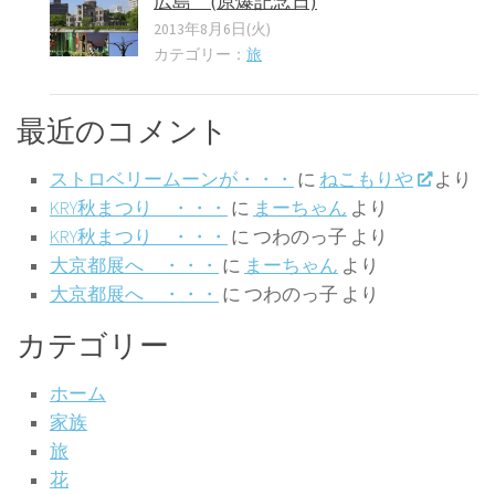
広島 (原爆記念日)
2013年8月6日(火)
カテゴリー：
旅
最近のコメント
ストロベリームーンが・・・
に
ねこもりや
より
KRY秋まつり ・・・
に
まーちゃん
より
KRY秋まつり ・・・
に
つわのっ子
より
大京都展へ ・・・
に
まーちゃん
より
大京都展へ ・・・
に
つわのっ子
より
カテゴリー
ホーム
家族
旅
花