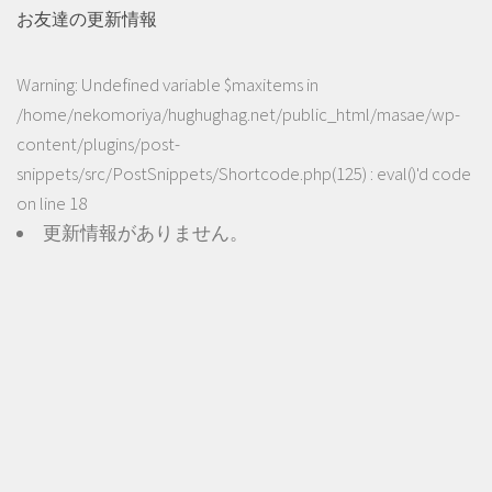
お友達の更新情報
Warning
: Undefined variable $maxitems in
/home/nekomoriya/hughughag.net/public_html/masae/wp-
content/plugins/post-
snippets/src/PostSnippets/Shortcode.php(125) : eval()'d code
on line
18
更新情報がありません。