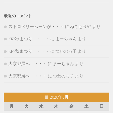
最近のコメント
ストロベリームーンが・・・
に
ねこもりや
より
KRY秋まつり ・・・
に
まーちゃん
より
KRY秋まつり ・・・
に
つわのっ子
より
大京都展へ ・・・
に
まーちゃん
より
大京都展へ ・・・
に
つわのっ子
より
2026年8月
月
火
水
木
金
土
日