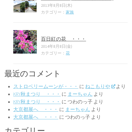
2013年8月8日(木)
カテゴリー：
家族
百日紅の花 ・・・
2014年8月8日(金)
カテゴリー：
花
最近のコメント
ストロベリームーンが・・・
に
ねこもりや
より
KRY秋まつり ・・・
に
まーちゃん
より
KRY秋まつり ・・・
に
つわのっ子
より
大京都展へ ・・・
に
まーちゃん
より
大京都展へ ・・・
に
つわのっ子
より
カテゴリー