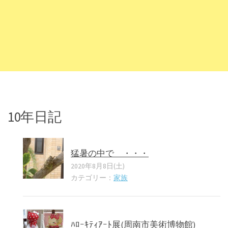
10年日記
猛暑の中で ・・・
2020年8月8日(土)
カテゴリー：
家族
ﾊﾛｰｷﾃｨｱｰﾄ展(周南市美術博物館)