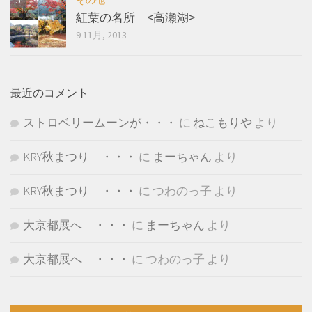
その他
紅葉の名所 <高瀬湖>
9 11月, 2013
最近のコメント
ストロベリームーンが・・・
に
ねこもりや
より
KRY秋まつり ・・・
に
まーちゃん
より
KRY秋まつり ・・・
に
つわのっ子
より
大京都展へ ・・・
に
まーちゃん
より
大京都展へ ・・・
に
つわのっ子
より