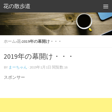
花の散歩道
ホーム
›
花
›
2019年の幕開け・・・
2019年の幕開け・・・
BY
まーちゃん
·
2019年1月1日
閲覧数:16
スポンサー