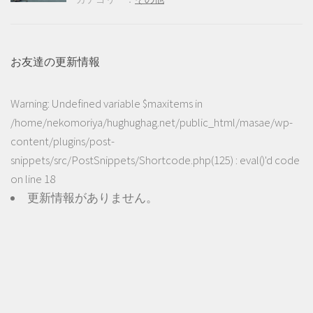
お友達の更新情報
Warning
: Undefined variable $maxitems in
/home/nekomoriya/hughughag.net/public_html/masae/wp-
content/plugins/post-
snippets/src/PostSnippets/Shortcode.php(125) : eval()'d code
on line
18
更新情報がありません。