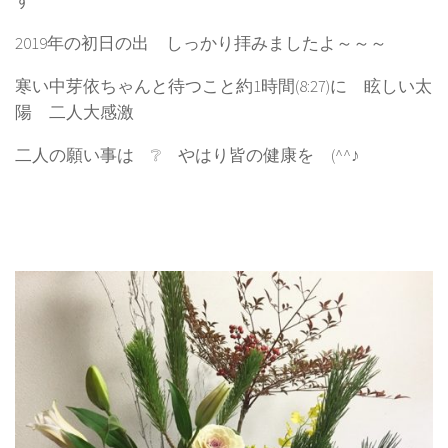
す
2019年の初日の出 しっかり拝みましたよ～～～
寒い中芽依ちゃんと待つこと約1時間(8:27)に 眩しい太
陽 二人大感激
二人の願い事は ❔ やはり皆の健康を (^^♪