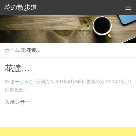
花の散歩道
ホーム
›
花
›
花達…
花達…
BY
まーちゃん
· 公開済み
2013年6月24日
· 更新済み
2013年10月21
日
閲覧数:3
スポンサー