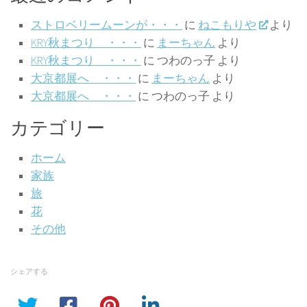
ストロベリームーンが・・・
に
ねこもりや
より
KRY秋まつり ・・・
に
まーちゃん
より
KRY秋まつり ・・・
に
つわのっ子
より
大京都展へ ・・・
に
まーちゃん
より
大京都展へ ・・・
に
つわのっ子
より
カテゴリー
ホーム
家族
旅
花
その他
シェアする