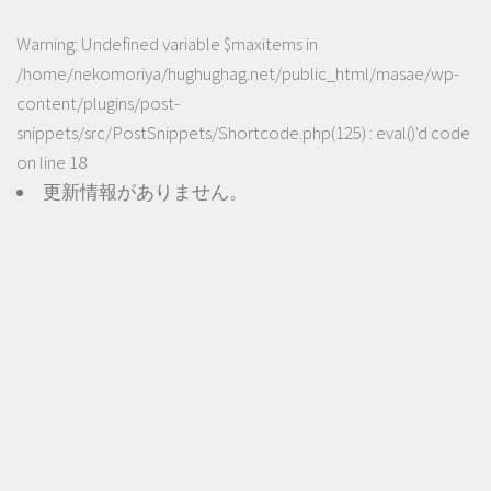
Warning
: Undefined variable $maxitems in
/home/nekomoriya/hughughag.net/public_html/masae/wp-
content/plugins/post-
snippets/src/PostSnippets/Shortcode.php(125) : eval()'d code
on line
18
更新情報がありません。