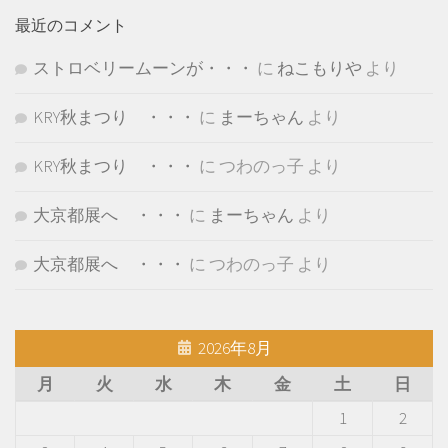
最近のコメント
ストロベリームーンが・・・
に
ねこもりや
より
KRY秋まつり ・・・
に
まーちゃん
より
KRY秋まつり ・・・
に
つわのっ子
より
大京都展へ ・・・
に
まーちゃん
より
大京都展へ ・・・
に
つわのっ子
より
2026年8月
月
火
水
木
金
土
日
1
2