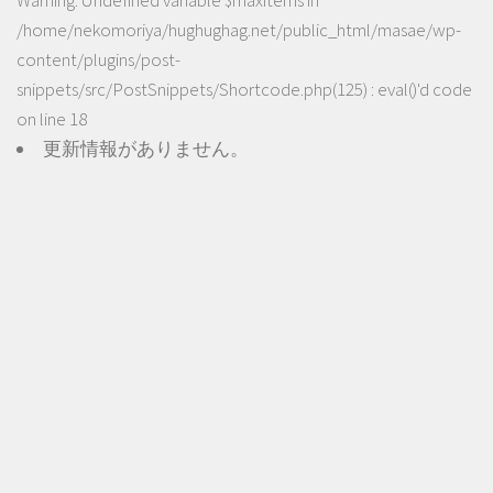
/home/nekomoriya/hughughag.net/public_html/masae/wp-
content/plugins/post-
snippets/src/PostSnippets/Shortcode.php(125) : eval()'d code
on line
18
更新情報がありません。