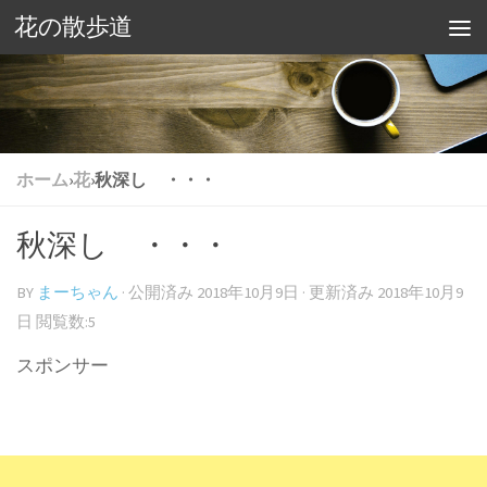
花の散歩道
ホーム
›
花
›
秋深し ・・・
秋深し ・・・
BY
まーちゃん
· 公開済み
2018年10月9日
· 更新済み
2018年10月9
日
閲覧数:5
スポンサー