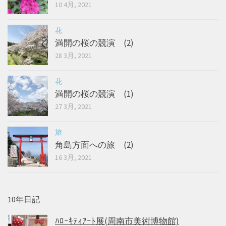
10 4月, 2021
花
満開の桜の競演 (2)
28 3月, 2021
花
満開の桜の競演 (1)
27 3月, 2021
旅
角島方面への旅 (2)
16 3月, 2021
10年日記
ﾊﾛｰｷﾃｨｱｰﾄ展(周南市美術博物館)