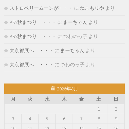
ストロベリームーンが・・・
に
ねこもりや
より
KRY秋まつり ・・・
に
まーちゃん
より
KRY秋まつり ・・・
に
つわのっ子
より
大京都展へ ・・・
に
まーちゃん
より
大京都展へ ・・・
に
つわのっ子
より
2026年8月
月
火
水
木
金
土
日
1
2
3
4
5
6
7
8
9
10
11
12
13
14
15
16