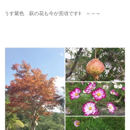
うす紫色 萩の花も今が見頃ですﾈ ～～～