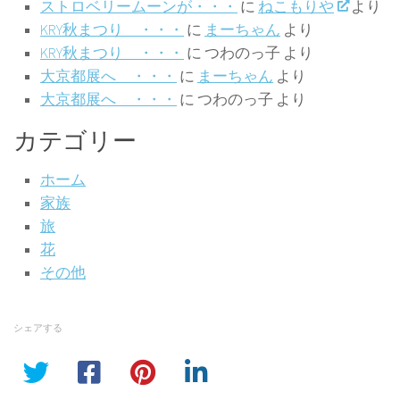
ストロベリームーンが・・・
に
ねこもりや
より
KRY秋まつり ・・・
に
まーちゃん
より
KRY秋まつり ・・・
に
つわのっ子
より
大京都展へ ・・・
に
まーちゃん
より
大京都展へ ・・・
に
つわのっ子
より
カテゴリー
ホーム
家族
旅
花
その他
シェアする