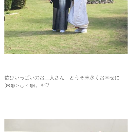
歓びいっぱいのお二人さん どうぞ末永くお幸せに
(⋈◍＞◡＜◍)。✧♡