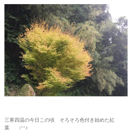
三寒四温の今日この頃 そろそろ色付き始めた紅
葉 (^^♪