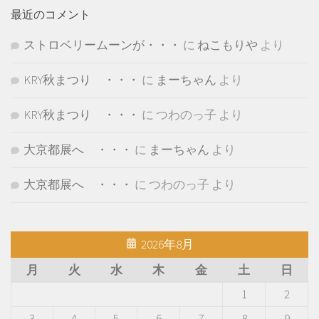
最近のコメント
ストロベリームーンが・・・
に
ねこもりや
より
KRY秋まつり ・・・
に
まーちゃん
より
KRY秋まつり ・・・
に
つわのっ子
より
大京都展へ ・・・
に
まーちゃん
より
大京都展へ ・・・
に
つわのっ子
より
2026年8月
月
火
水
木
金
土
日
1
2
3
4
5
6
7
8
9