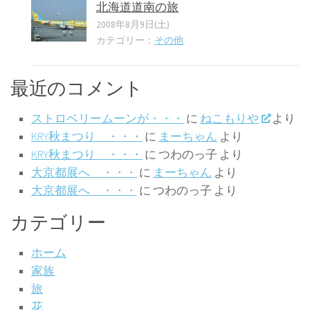
北海道道南の旅
2008年8月9日(土)
カテゴリー：
その他
最近のコメント
ストロベリームーンが・・・
に
ねこもりや
より
KRY秋まつり ・・・
に
まーちゃん
より
KRY秋まつり ・・・
に
つわのっ子
より
大京都展へ ・・・
に
まーちゃん
より
大京都展へ ・・・
に
つわのっ子
より
カテゴリー
ホーム
家族
旅
花