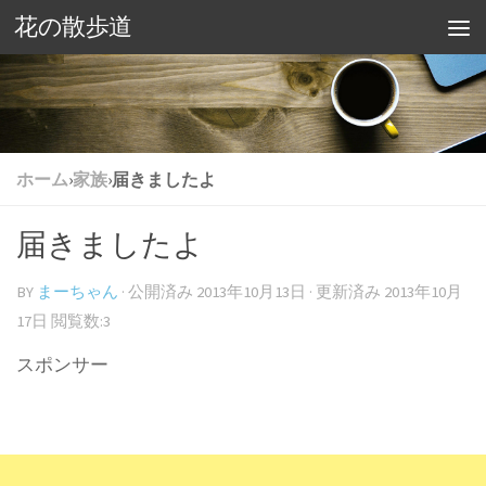
花の散歩道
ホーム
›
家族
›
届きましたよ
届きましたよ
BY
まーちゃん
· 公開済み
2013年10月13日
· 更新済み
2013年10月
17日
閲覧数:3
スポンサー