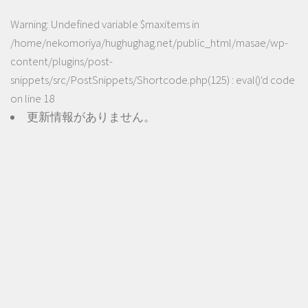
Warning
: Undefined variable $maxitems in
/home/nekomoriya/hughughag.net/public_html/masae/wp-
content/plugins/post-
snippets/src/PostSnippets/Shortcode.php(125) : eval()'d code
on line
18
更新情報がありません。