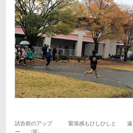
試合前のアップ 緊張感もひしひしと 遠
ー (笑)