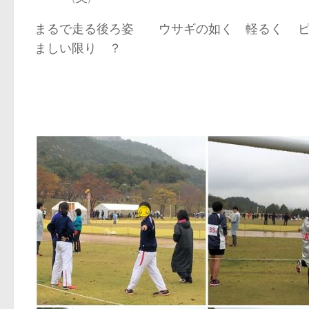
まるで走る後ろ姿 ウサギの如く 軽るく ピ
ましい限り ？