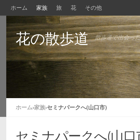
ホーム
家族
旅
花
その他
花の散歩道
散歩道で出会っ
ホーム
›
家族
›
セミナパークへ(山口市)
セミナパークへ(山口