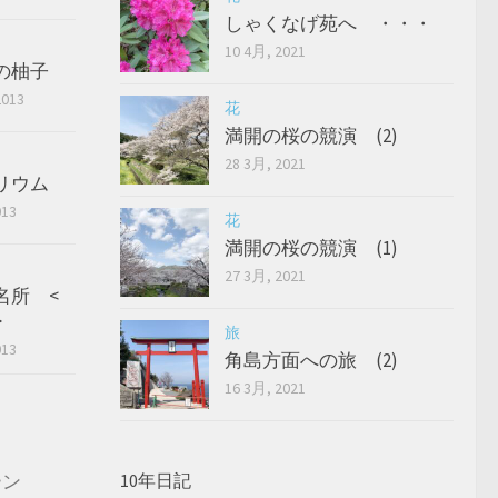
しゃくなげ苑へ ・・・
10 4月, 2021
の柚子
2013
花
満開の桜の競演 (2)
28 3月, 2021
リウム
013
花
満開の桜の競演 (1)
27 3月, 2021
名所 <
>
旅
013
角島方面への旅 (2)
16 3月, 2021
ーン
10年日記