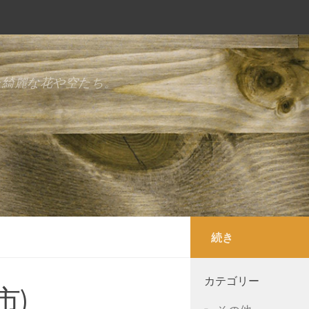
た綺麗な花や空たち。
続き
カテゴリー
市)