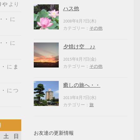
りや
より
ハス他
・・
に
2008年8月7日(木)
カテゴリー：
その他
・・
に
夕焼け空 ♪♪
2015年8月7日(金)
・・
に
ま
カテゴリー：
その他
癒しの旅へ・・
・・
に
つ
2013年8月7日(水)
カテゴリー：
旅
月
お友達の更新情報
土
日