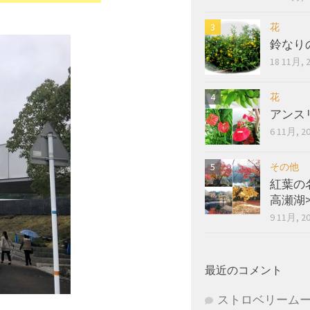
花
鈴なり
18 11月, 
花
アンス
6 11月, 2
その他
紅葉の
高瀬湖
9 11月, 2
最近のコメント
ストロベリーム