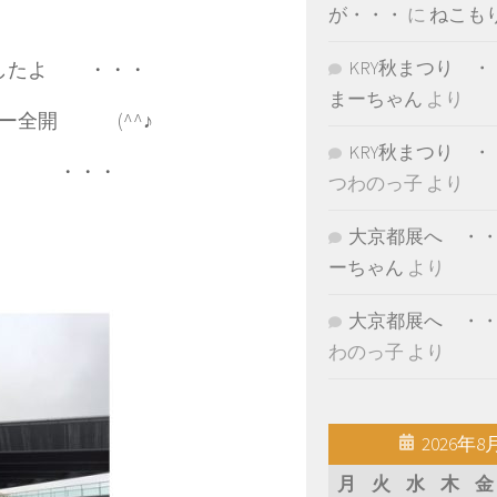
が・・・
に
ねこも
KRY秋まつり ・
きましたよ ・・・
まーちゃん
より
ー全開 (^^♪
KRY秋まつり ・
援を ・・・
つわのっ子
より
大京都展へ ・
ーちゃん
より
大京都展へ ・
わのっ子
より
2026年8
月
火
水
木
金