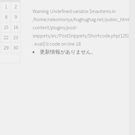
1
2
Warning
: Undefined variable $maxitems in
8
9
/home/nekomoriya/hughughag.net/public_html/
15
16
content/plugins/post-
snippets/src/PostSnippets/Shortcode.php(125)
22
23
: eval()'d code
on line
18
29
30
更新情報がありません。